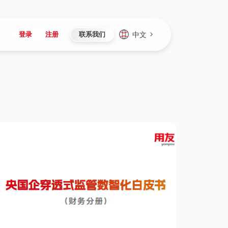
中文
登录
注册
联系我们
Japan
Vietnam
资讯与活动
iuap平台
成为合作伙伴
企业数据
Singapore
Malaysia
心
制造
新闻发布
智能平台
可持续产品与解决方案
数据服务
Indonesia
Thailand
者社区
研发
媒体报道
数据平台
数据安全与隐私
Europe
Turkey
生态定制平台
项目
资料中心
开发平台
社会影响力
Hungary
Mexico
资产
视频中心
云技术平台
人才发展
Hong Kong
Macau
协同
活动中心（日历）
应用平台
公司治理
Taiwan
Global
全球商业创新大会
连接平台
应用下载