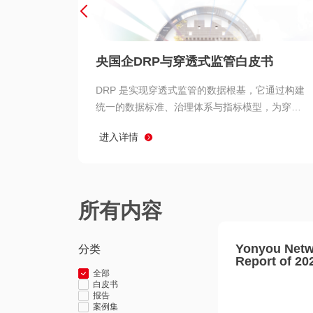
央国企DRP与穿透式监管白皮书
DRP 是实现穿透式监管的数据根基，它通过构建
统一的数据标准、治理体系与指标模型，为穿透
式监管提供了高质量、可信赖的数据基础。而以
进入详情
用友 BIP 为代表的新一代数智化平台，则为 DRP
的落地与穿透式监管的实现提供了强大的技术支
撑
所有内容
Yonyou Netw
分类
Report of 20
全部
白皮书
报告
案例集