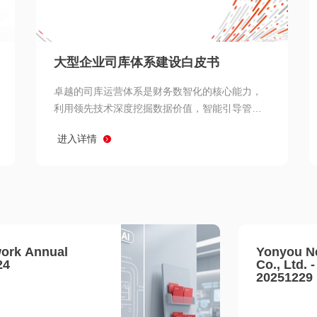
查看所有
大型企业司库体系建设白皮书
卓越的司库运营体系是财务数智化的核心能力，
利用领先技术深度挖掘数据价值，智能引导管理
决策 链、生产经营链、客户服务链更加敏捷高效
进入详情
协同，增强战略決策支持深度，走向价值财务。
ork Annual
Yonyou N
24
Co., Ltd. 
20251229