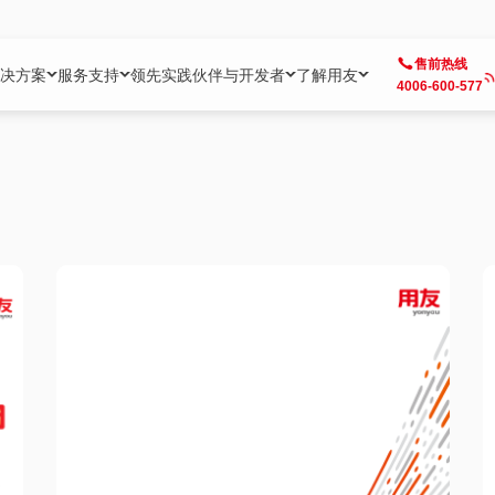
售前热线
决方案
服务支持
领先实践
伙伴与开发者
了解用友
4006-600-577
方案
社区
成为合作伙伴
企业AI
热点解决方案
公司信息
客户支持
开发者
业务领域
企业）
业
用户社区
地产
用友伙伴体系
企业AI
AI+全场景智能服务
了解用友
大型企业客户成功
用友开发者中
财务
成长型企业）
开发者社区
制造
ISV生态伙伴
YonGPT
用友BIP发布时刻
投资者关系
成长型企业客户成功
YonBIP开发
人力
业）
会计家园
金融
专业服务伙伴
智友（YonMate）
用友BIP企业数智化套件
全球分支机构
帮助中心
YonMaker
供应链
智化底座）
摩天
教育
战略联盟伙伴
YonWork
全球化数智运营解决方案
加入用友
友户通
营销
iKM
政务
增值经销伙伴
YonCode
用友BIP国产替代
阳光经营
产品安全中心
采购
制造业云ERP）
烟草
算法备案中心
广信