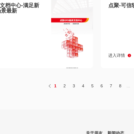
床文档中心-满足新
点聚-可信
场景最新
进入详情
1
2
3
4
5
6
7
8
...
关于用友
新闻动态