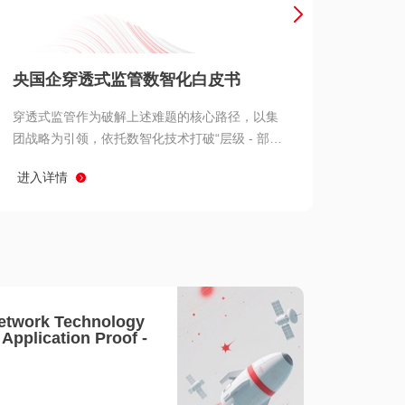
产品 >
央国企穿透式监管数智化白皮书
穿透式监管作为破解上述难题的核心路径，以集
团战略为引领，依托数智化技术打破“层级 - 部门
- 系统” 三重壁垒，实现从集团总部到基层经营单
进入详情
元的纵向全级次贯通、从监管指标到业务源头的
横向全链路延伸、 从风险预警到根因追溯的全周
期管控。
etwork Technology
- Application Proof -