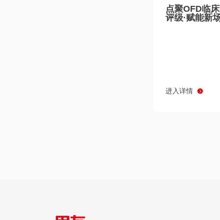
点聚OFD临
评级·赋能新
进入详情