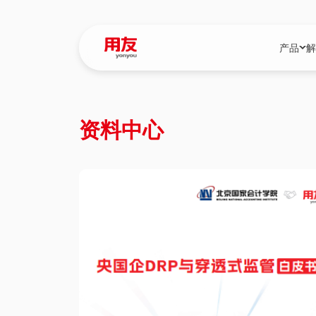
产品
解
YonBIP
行业解决
资料中心
YonBIP（大型
消费品行
YonSuite（
服务
畅捷通（小微企
国资
iuap平台（数
农业
用友BIP超级版
医药
U9 Cloud（
医疗
交通公用
建筑