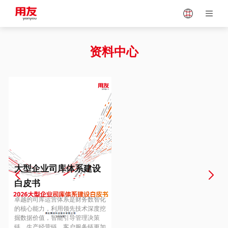
Japan
Vietnam
资料中心
Singapore
Malaysia
Indonesia
Thailand
Europe
Turkey
大型企业司库体系建设
白皮书
Hungary
Mexico
卓越的司库运营体系是财务数智化
的核心能力，利用领先技术深度挖
掘数据价值，智能引导管理决策
链、生产经营链、客户服务链更加