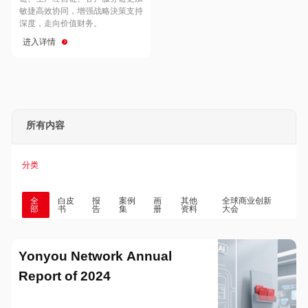
Hong Kong
Macau
敏捷高效协同，增强战略決策支持
深度，走向价值财务。
进入详情
Taiwan
Global
所有内容
分类
全
白皮
报
案例
画
其他
全球商业创新
部
书
告
集
册
资料
大会
Yonyou Network Annual
Report of 2024