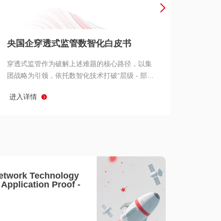
产品 >
央国企穿透式监管数智化白皮书
穿透式监管作为破解上述难题的核心路径，以集
团战略为引领，依托数智化技术打破“层级 - 部门
- 系统” 三重壁垒，实现从集团总部到基层经营单
进入详情
元的纵向全级次贯通、从监管指标到业务源头的
横向全链路延伸、 从风险预警到根因追溯的全周
期管控。
etwork Technology
- Application Proof -