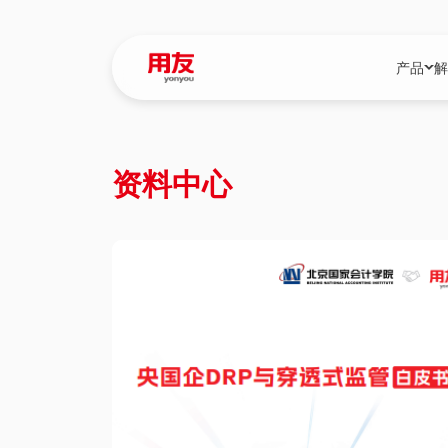
产品
解
YonBIP
行业解决
资料中心
YonBIP（大型
消费品行
YonSuite（
服务
畅捷通（小微企
国资
iuap平台（数
农业
用友BIP超级版
医药
U9 Cloud（
医疗
交通公用
建筑