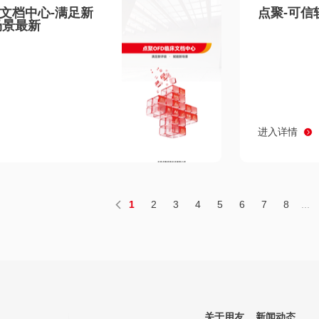
床文档中心-满足新
点聚-可信
场景最新
进入详情
1
2
3
4
5
6
7
8
...
关于用友
新闻动态