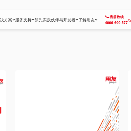
售前热线
决方案
服务支持
领先实践
伙伴与开发者
了解用友
4006-600-577
方案
社区
成为合作伙伴
企业AI
热点解决方案
公司信息
客户支持
开发者
业务领域
企业）
业
用户社区
地产
用友伙伴体系
企业AI
AI+全场景智能服务
了解用友
大型企业客户成功
用友开发者中
财务
成长型企业）
开发者社区
制造
ISV生态伙伴
YonGPT
用友BIP发布时刻
投资者关系
成长型企业客户成功
YonBIP开发
人力
业）
会计家园
金融
专业服务伙伴
智友（YonMate）
用友BIP企业数智化套件
全球分支机构
帮助中心
YonMaker
供应链
智化底座）
摩天
教育
战略联盟伙伴
YonWork
全球化数智运营解决方案
加入用友
友户通
营销
iKM
政务
增值经销伙伴
YonCode
用友BIP国产替代
阳光经营
产品安全中心
采购
制造业云ERP）
烟草
算法备案中心
广信