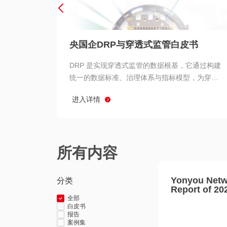
央国企DRP与穿透式监管白皮书
DRP 是实现穿透式监管的数据根基，它通过构建
统一的数据标准、治理体系与指标模型，为穿透
式监管提供了高质量、可信赖的数据基础。而以
进入详情
用友 BIP 为代表的新一代数智化平台，则为 DRP
的落地与穿透式监管的实现提供了强大的技术支
撑
所有内容
Yonyou Netw
分类
Report of 20
全部
白皮书
报告
案例集