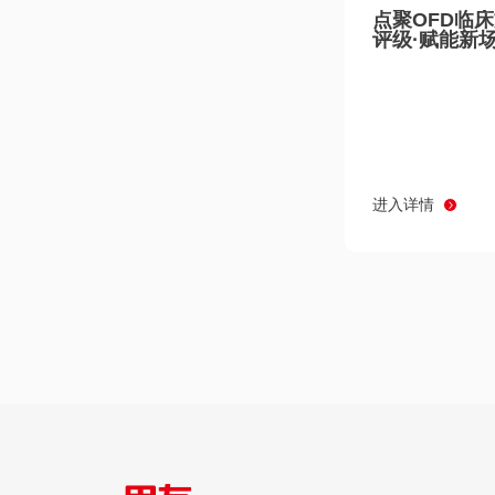
点聚OFD临
评级·赋能新
进入详情