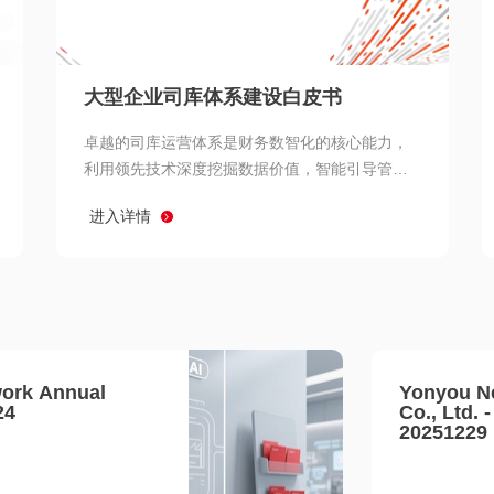
查看所有
大型企业司库体系建设白皮书
卓越的司库运营体系是财务数智化的核心能力，
利用领先技术深度挖掘数据价值，智能引导管理
决策 链、生产经营链、客户服务链更加敏捷高效
进入详情
协同，增强战略決策支持深度，走向价值财务。
ork Annual
Yonyou N
24
Co., Ltd. 
20251229