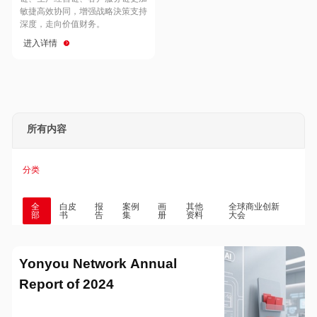
Hong Kong
Macau
敏捷高效协同，增强战略決策支持
深度，走向价值财务。
进入详情
Taiwan
Global
所有内容
分类
全
白皮
报
案例
画
其他
全球商业创新
部
书
告
集
册
资料
大会
Yonyou Network Annual
Report of 2024