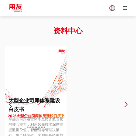
Japan
Vietnam
资料中心
Singapore
Malaysia
Indonesia
Thailand
Europe
Turkey
大型企业司库体系建设
白皮书
Hungary
Mexico
卓越的司库运营体系是财务数智化
的核心能力，利用领先技术深度挖
掘数据价值，智能引导管理决策
链、生产经营链、客户服务链更加