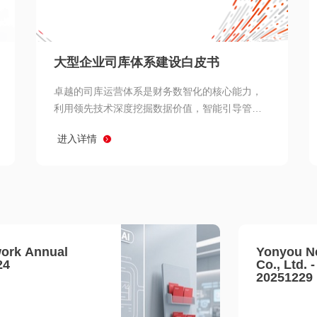
查看所有
大型企业司库体系建设白皮书
卓越的司库运营体系是财务数智化的核心能力，
利用领先技术深度挖掘数据价值，智能引导管理
决策 链、生产经营链、客户服务链更加敏捷高效
进入详情
协同，增强战略決策支持深度，走向价值财务。
ork Annual
Yonyou N
24
Co., Ltd. 
20251229