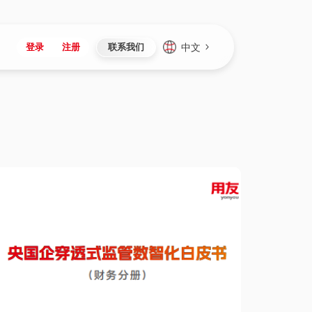
中文
登录
注册
联系我们
Japan
Vietnam
资讯与活动
iuap平台
成为合作伙伴
企业数据
Singapore
Malaysia
心
制造
新闻发布
智能平台
可持续产品与解决方案
数据服务
Indonesia
Thailand
者社区
研发
媒体报道
数据平台
数据安全与隐私
Europe
Turkey
生态定制平台
项目
资料中心
开发平台
社会影响力
Hungary
Mexico
资产
视频中心
云技术平台
人才发展
Hong Kong
Macau
协同
活动中心（日历）
应用平台
公司治理
Taiwan
Global
全球商业创新大会
连接平台
应用下载