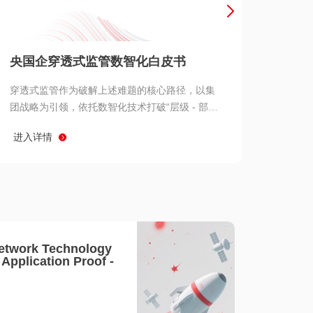
产品 >
央国企穿透式监管数智化白皮书
穿透式监管作为破解上述难题的核心路径，以集
团战略为引领，依托数智化技术打破“层级 - 部门
- 系统” 三重壁垒，实现从集团总部到基层经营单
进入详情
元的纵向全级次贯通、从监管指标到业务源头的
横向全链路延伸、 从风险预警到根因追溯的全周
期管控。
etwork Technology
- Application Proof -