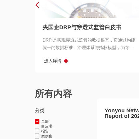
央国企DRP与穿透式监管白皮书
DRP 是实现穿透式监管的数据根基，它通过构建
统一的数据标准、治理体系与指标模型，为穿透
式监管提供了高质量、可信赖的数据基础。而以
进入详情
用友 BIP 为代表的新一代数智化平台，则为 DRP
的落地与穿透式监管的实现提供了强大的技术支
撑
所有内容
Yonyou Netw
分类
Report of 20
全部
白皮书
报告
案例集