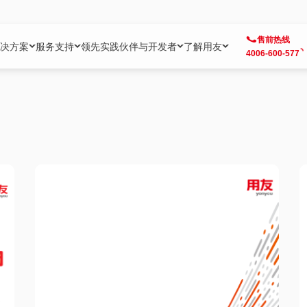
售前热线
决方案
服务支持
领先实践
伙伴与开发者
了解用友
4006-600-577
方案
社区
成为合作伙伴
企业AI
热点解决方案
公司信息
客户支持
开发者
业务领域
企业）
业
用户社区
地产
用友伙伴体系
企业AI
AI+全场景智能服务
了解用友
大型企业客户成功
用友开发者中
财务
成长型企业）
开发者社区
制造
ISV生态伙伴
YonGPT
用友BIP发布时刻
投资者关系
成长型企业客户成功
YonBIP开发
人力
业）
会计家园
金融
专业服务伙伴
智友（YonMate）
用友BIP企业数智化套件
全球分支机构
帮助中心
YonMaker
供应链
智化底座）
摩天
教育
战略联盟伙伴
YonWork
全球化数智运营解决方案
加入用友
友户通
营销
iKM
政务
增值经销伙伴
YonCode
用友BIP国产替代
阳光经营
产品安全中心
采购
制造业云ERP）
烟草
算法备案中心
广信