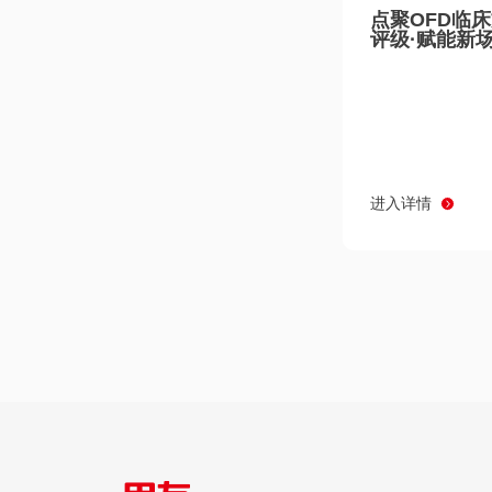
点聚OFD临
评级·赋能新
进入详情