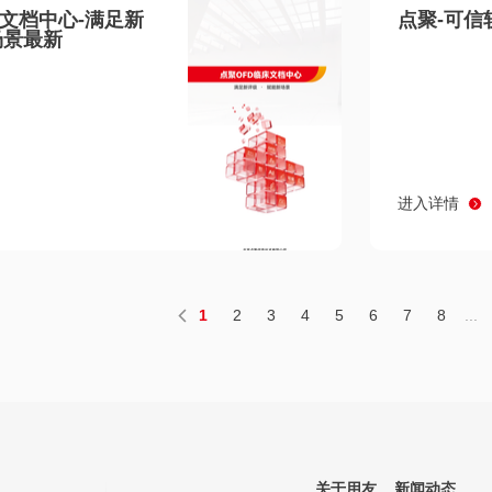
床文档中心-满足新
点聚-可信
场景最新
进入详情
1
2
3
4
5
6
7
8
...
关于用友
新闻动态