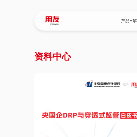
产品
解
YonBIP
行业解决
资料中心
YonBIP（大型
消费品行
YonSuite（
服务
畅捷通（小微企
国资
iuap平台（数
农业
用友BIP超级版
医药
U9 Cloud（
医疗
交通公用
建筑