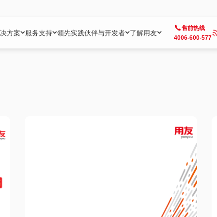
售前热线
决方案
服务支持
领先实践
伙伴与开发者
了解用友
4006-600-577
方案
社区
成为合作伙伴
企业AI
热点解决方案
公司信息
客户支持
开发者
业务领域
企业）
业
用户社区
地产
用友伙伴体系
企业AI
AI+全场景智能服务
了解用友
大型企业客户成功
用友开发者中
财务
成长型企业）
开发者社区
制造
ISV生态伙伴
YonGPT
用友BIP发布时刻
投资者关系
成长型企业客户成功
YonBIP开发
人力
业）
会计家园
金融
专业服务伙伴
智友（YonMate）
用友BIP企业数智化套件
全球分支机构
帮助中心
YonMaker
供应链
智化底座）
摩天
教育
战略联盟伙伴
YonWork
全球化数智运营解决方案
加入用友
友户通
营销
iKM
政务
增值经销伙伴
YonCode
用友BIP国产替代
阳光经营
产品安全中心
采购
制造业云ERP）
烟草
算法备案中心
广信