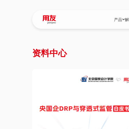
产品
解
YonBIP
行业解决
资料中心
YonBIP（大型
消费品行
YonSuite（
服务
畅捷通（小微企
国资
iuap平台（数
农业
用友BIP超级版
医药
U9 Cloud（
医疗
交通公用
建筑