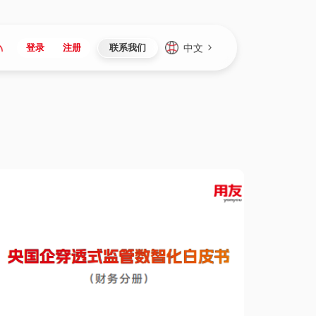
中文
登录
注册
联系我们
Japan
Vietnam
资讯与活动
iuap平台
成为合作伙伴
企业数据
Singapore
Malaysia
心
制造
新闻发布
智能平台
可持续产品与解决方案
数据服务
Indonesia
Thailand
者社区
研发
媒体报道
数据平台
数据安全与隐私
Europe
Turkey
生态定制平台
项目
资料中心
开发平台
社会影响力
Hungary
Mexico
资产
视频中心
云技术平台
人才发展
Hong Kong
Macau
协同
活动中心（日历）
应用平台
公司治理
Taiwan
Global
全球商业创新大会
连接平台
应用下载