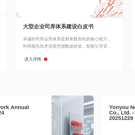
查看所有
大型企业司库体系建设白皮书
卓越的司库运营体系是财务数智化的核心能力，
利用领先技术深度挖掘数据价值，智能引导管理
决策 链、生产经营链、客户服务链更加敏捷高效
进入详情
协同，增强战略決策支持深度，走向价值财务。
ork Annual
Yonyou N
24
Co., Ltd. 
20251229