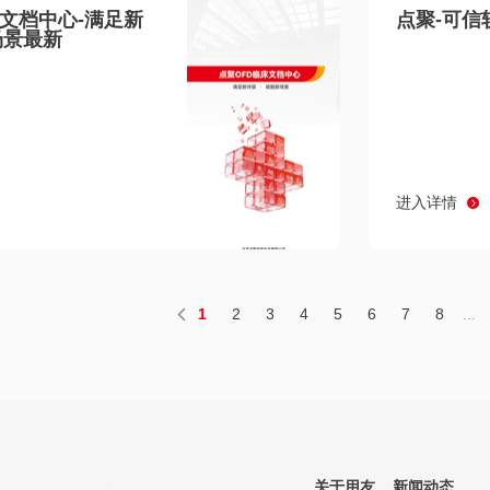
床文档中心-满足新
点聚-可信
场景最新
进入详情
1
2
3
4
5
6
7
8
...
关于用友
新闻动态