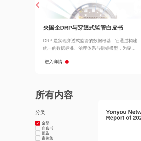
央国企DRP与穿透式监管白皮书
DRP 是实现穿透式监管的数据根基，它通过构建
统一的数据标准、治理体系与指标模型，为穿透
式监管提供了高质量、可信赖的数据基础。而以
进入详情
用友 BIP 为代表的新一代数智化平台，则为 DRP
的落地与穿透式监管的实现提供了强大的技术支
撑
所有内容
Yonyou Netw
分类
Report of 20
全部
白皮书
报告
案例集