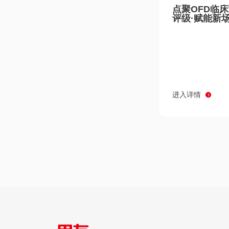
点聚OFD临
评级·赋能新
进入详情