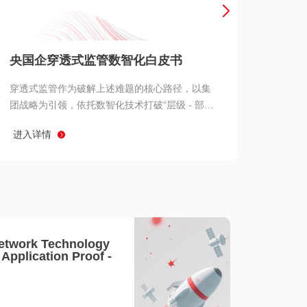
产品 >
央国企穿透式监管数智化白皮书
穿透式监管作为破解上述难题的核心路径，以集
团战略为引领，依托数智化技术打破“层级 - 部门
- 系统” 三重壁垒，实现从集团总部到基层经营单
进入详情
元的纵向全级次贯通、从监管指标到业务源头的
横向全链路延伸、 从风险预警到根因追溯的全周
期管控。
etwork Technology
- Application Proof -