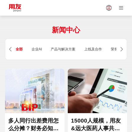
Japan
Vietnam
新闻中心
Singapore
Malaysia
全部
企业AI
产品与解决方案
上线及合作
荣誉及资质
Indonesia
Thailand
Europe
Turkey
Hungary
Mexico
多人同行出差费用怎
15000人规模，用友
么分摊？财务必知的
&远大医药人事共享