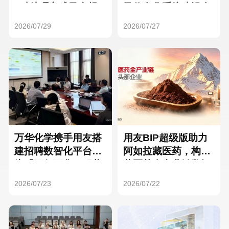
Hong Kong
Macau
3种处理方式及合规
及信息化系统建设全
要点
面启动
2026/07/29
2026/07/27
Taiwan
Global
万华化学携手用友搭
用友BIP超级版助力
建招聘数智化平台，
阿如拉藏医药，构建
为「万亿万华」积蓄
藏医药全产业链数智
核心人才
一体化平台
2026/07/23
2026/07/22