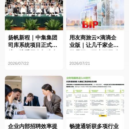
扬帆新程｜中集集团
用友商旅云×滴滴企
司库系统项目正式启
业版｜让几千家企业
航，携手用友打造全
的员工，再也不用贴
球化资金管理新标杆
发票了
2026/07/22
2026/07/21
企业内部招聘效率提
畅捷通斩获多项行业