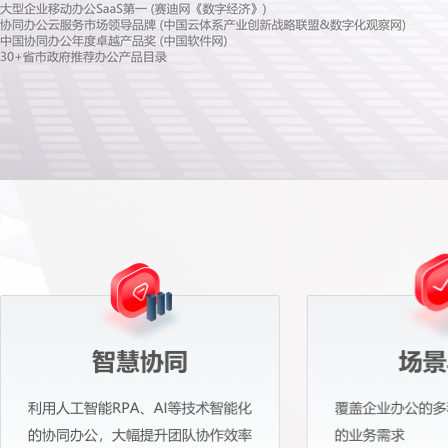
Hong Kong
Macau
Taiwan
Global