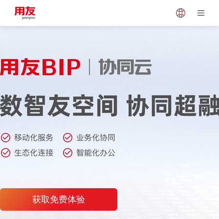
Japan
Vietnam
Singapore
Malaysia
Indonesia
Thailand
Europe
Turkey
Hungary
Mexico
获取免费体验