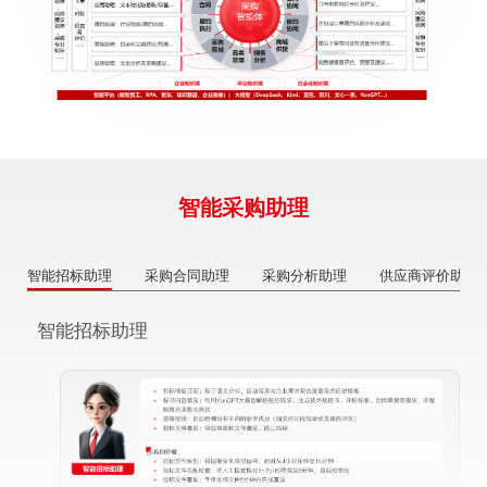
智能采购助理
智能招标助理
采购合同助理
采购分析助理
供应商评价助理
智能招标助理