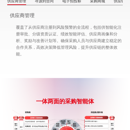
供应商管理
寻源到合同
电子招投标
采购商城
供应链协
供应商管理
覆盖了从供应商注册到风险预警的全流程，包括供智能化注
册审批、分级资质认证、绩效智能评估、供应商画像和分
析、奖励与改善计划等。确保采购人员与供应商建立稳定的
合作关系，高效决策降低管理风险，提升供应链的整体效
能。
一体两面的采购智能体