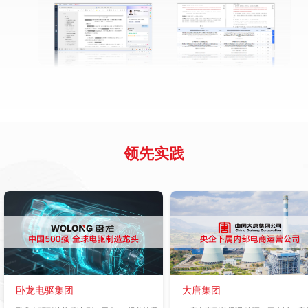
领先实践
卧龙电驱集团
大唐集团