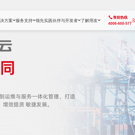
售前热线
决方案
服务支持
领先实践
伙伴与开发者
了解用友
4006-600-577
方案
社区
成为合作伙伴
企业AI
热点解决方案
公司信息
客户支持
开发者
业务领域
企业）
业
用户社区
地产
用友伙伴体系
企业AI
AI+全场景智能服务
了解用友
大型企业客户成功
用友开发者中
财务
成长型企业）
开发者社区
制造
ISV生态伙伴
YonGPT
用友BIP发布时刻
投资者关系
成长型企业客户成功
YonBIP开发
人力
业）
会计家园
金融
专业服务伙伴
智友（YonMate）
用友BIP企业数智化套件
全球分支机构
帮助中心
YonMaker
供应链
智化底座）
摩天
教育
战略联盟伙伴
YonWork
全球化数智运营解决方案
加入用友
友户通
营销
iKM
政务
增值经销伙伴
YonCode
用友BIP国产替代
阳光经营
产品安全中心
采购
制造业云ERP）
烟草
算法备案中心
广信