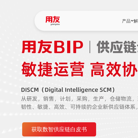
产品
解
YonBIP
行业解决
YonBIP（大型
消费品行
YonSuite（
服务
畅捷通（小微企
国资
iuap平台（数
农业
用友BIP超级版
医药
U9 Cloud（
医疗
交通公用
获取数智供应链白皮书
建筑