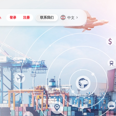
中文
登录
注册
联系我们
Japan
Vietnam
资讯与活动
iuap平台
成为合作伙伴
企业数据
Singapore
Malaysia
心
制造
新闻发布
智能平台
可持续产品与解决方案
数据服务
Indonesia
Thailand
者社区
研发
媒体报道
数据平台
数据安全与隐私
Europe
Turkey
生态定制平台
项目
资料中心
开发平台
社会影响力
Hungary
Mexico
资产
视频中心
云技术平台
人才发展
Hong Kong
Macau
协同
活动中心（日历）
应用平台
公司治理
Taiwan
Global
全球商业创新大会
连接平台
应用下载