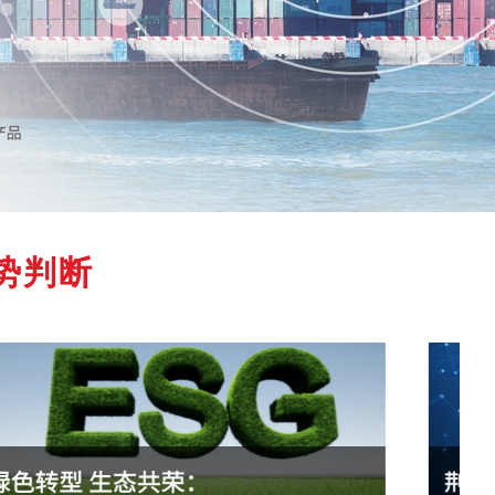
产品 >
势判断