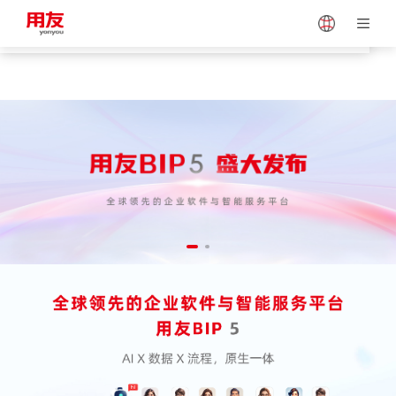
4006-600-577
Japan
Vietnam
Singapore
Malaysia
Indonesia
Thailand
Europe
Turkey
Hungary
Mexico