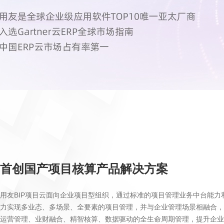
Hong Kong
Macau
Taiwan
Global
首创国产项目核算产品解决方案
用友BIP项目云面向企业项目型组织，通过标准的项目管理业务中台能力
力实现多业态、多场景、全要素的项目管理，并与企业管理场景相融合，
运营管理、业财融合、精智核算、数据驱动的全生命周期管理，提升企业