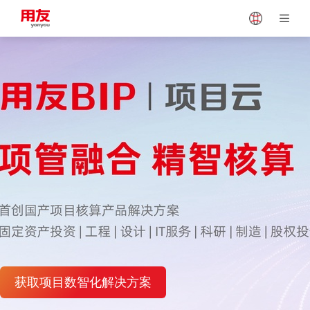
Japan
Vietnam
Singapore
Malaysia
Indonesia
Thailand
Europe
Turkey
Hungary
Mexico
获取项目数智化解决方案