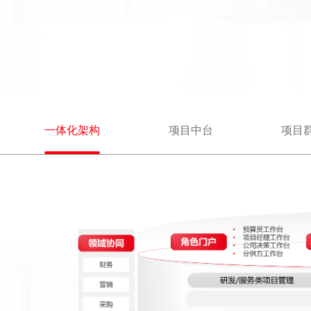
一体化架构
项目中台
项目