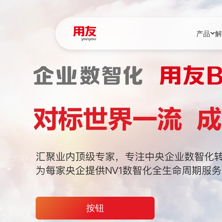
产品
解
YonBIP
行业解决
YonBIP（大型
消费品行
YonSuite（
服务
畅捷通（小微企
国资
iuap平台（数
农业
用友BIP超级版
医药
U9 Cloud（
医疗
交通公用
按钮
建筑