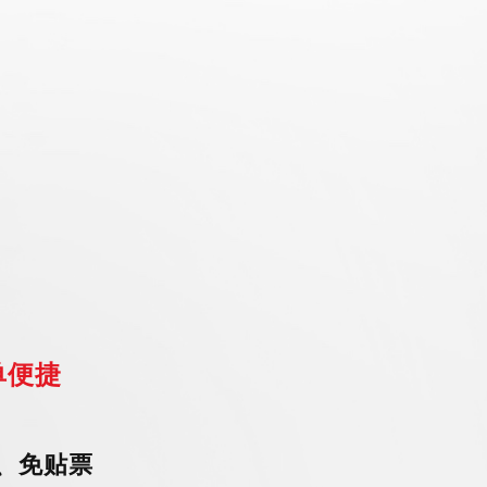
单便捷
、免贴票