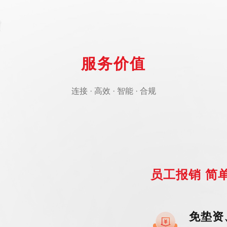
服务价值
连接 · 高效 · 智能 · 合规
员工报销 简
免垫资