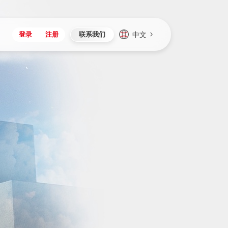
中文
登录
注册
联系我们
Japan
Vietnam
资讯与活动
iuap平台
成为合作伙伴
企业数据
Singapore
Malaysia
心
制造
新闻发布
智能平台
可持续产品与解决方案
数据服务
Indonesia
Thailand
者社区
研发
媒体报道
数据平台
数据安全与隐私
Europe
Turkey
生态定制平台
项目
资料中心
开发平台
社会影响力
Hungary
Mexico
资产
视频中心
云技术平台
人才发展
Hong Kong
Macau
协同
活动中心（日历）
应用平台
公司治理
Taiwan
Global
全球商业创新大会
连接平台
应用下载