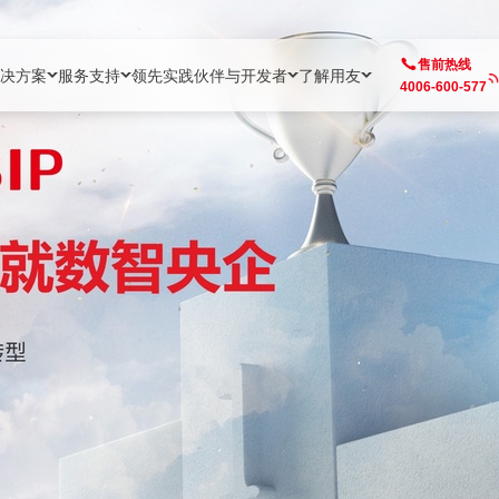
售前热线
决方案
服务支持
领先实践
伙伴与开发者
了解用友
4006-600-577
方案
社区
成为合作伙伴
企业AI
热点解决方案
公司信息
客户支持
开发者
业务领域
企业）
业
用户社区
地产
用友伙伴体系
企业AI
AI+全场景智能服务
了解用友
大型企业客户成功
用友开发者中
财务
成长型企业）
开发者社区
制造
ISV生态伙伴
YonGPT
用友BIP发布时刻
投资者关系
成长型企业客户成功
YonBIP开发
人力
业）
会计家园
金融
专业服务伙伴
智友（YonMate）
用友BIP企业数智化套件
全球分支机构
帮助中心
YonMaker
供应链
智化底座）
摩天
教育
战略联盟伙伴
YonWork
全球化数智运营解决方案
加入用友
友户通
营销
iKM
政务
增值经销伙伴
YonCode
用友BIP国产替代
阳光经营
产品安全中心
采购
制造业云ERP）
烟草
算法备案中心
广信