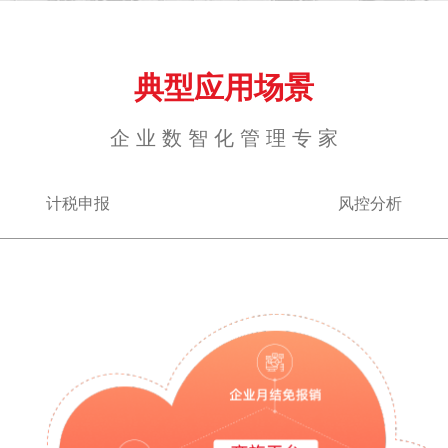
典型应用场景
企 业 数 智 化 管 理 专 家
计税申报
风控分析