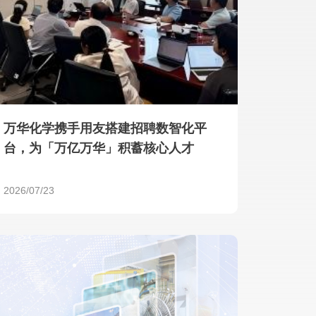
产品 >
万华化学携手用友搭建招聘数智化平
台，为「万亿万华」积蓄核心人才
2026/07/23