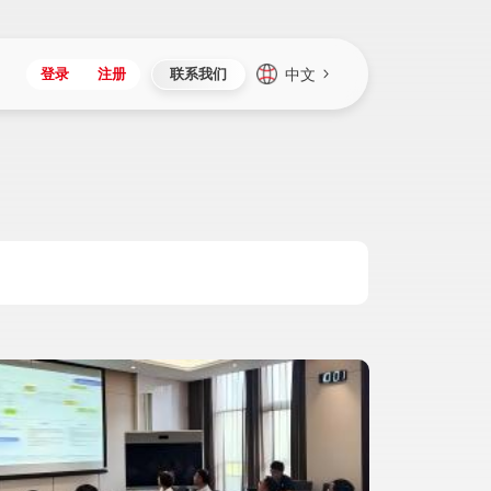
中文
登录
注册
联系我们
Japan
Vietnam
资讯与活动
iuap平台
成为合作伙伴
企业数据
Singapore
Malaysia
心
制造
新闻发布
智能平台
可持续产品与解决方案
数据服务
Indonesia
Thailand
者社区
研发
媒体报道
数据平台
数据安全与隐私
Europe
Turkey
生态定制平台
项目
资料中心
开发平台
社会影响力
Hungary
Mexico
资产
视频中心
云技术平台
人才发展
Hong Kong
Macau
协同
活动中心（日历）
应用平台
公司治理
Taiwan
Global
全球商业创新大会
连接平台
应用下载