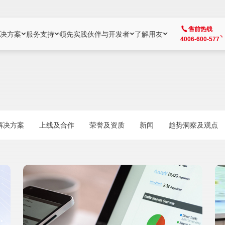
售前热线
决方案
服务支持
领先实践
伙伴与开发者
了解用友
4006-600-577
方案
社区
成为合作伙伴
企业AI
热点解决方案
公司信息
客户支持
开发者
业务领域
企业）
业
用户社区
地产
用友伙伴体系
企业AI
AI+全场景智能服务
了解用友
大型企业客户成功
用友开发者中
财务
成长型企业）
开发者社区
制造
ISV生态伙伴
YonGPT
用友BIP发布时刻
投资者关系
成长型企业客户成功
YonBIP开发
人力
解决方案
上线及合作
荣誉及资质
新闻
趋势洞察及观点
业）
会计家园
金融
专业服务伙伴
智友（YonMate）
用友BIP企业数智化套件
全球分支机构
帮助中心
YonMaker
供应链
智化底座）
摩天
教育
战略联盟伙伴
YonWork
全球化数智运营解决方案
加入用友
友户通
营销
iKM
政务
增值经销伙伴
YonCode
用友BIP国产替代
阳光经营
产品安全中心
采购
制造业云ERP）
烟草
算法备案中心
广信