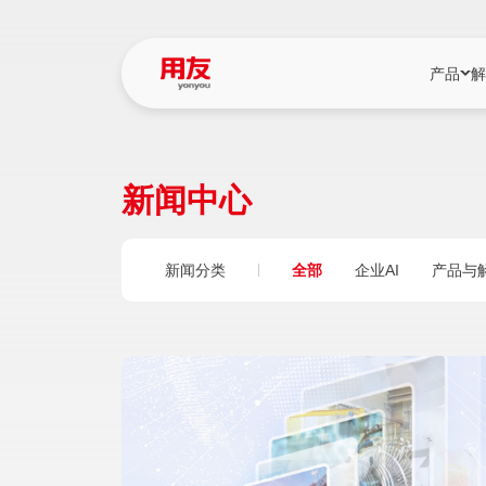
产品
解
YonBIP
行业解决
新闻中心
YonBIP（大型
消费品行
YonSuite（
服务
新闻分类
全部
企业AI
产品与
畅捷通（小微企
国资
iuap平台（数
农业
用友BIP超级版
医药
U9 Cloud（
医疗
交通公用
建筑