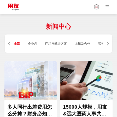
Japan
Vietnam
新闻中心
Singapore
Malaysia
全部
企业AI
产品与解决方案
上线及合作
荣誉及资质
Indonesia
Thailand
Europe
Turkey
Hungary
Mexico
多人同行出差费用怎
15000人规模，用友
么分摊？财务必知的
&远大医药人事共享