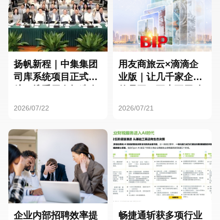
扬帆新程｜中集集团
用友商旅云×滴滴企
司库系统项目正式启
业版｜让几千家企业
航，携手用友打造全
的员工，再也不用贴
球化资金管理新标杆
发票了
2026/07/22
2026/07/21
企业内部招聘效率提
畅捷通斩获多项行业