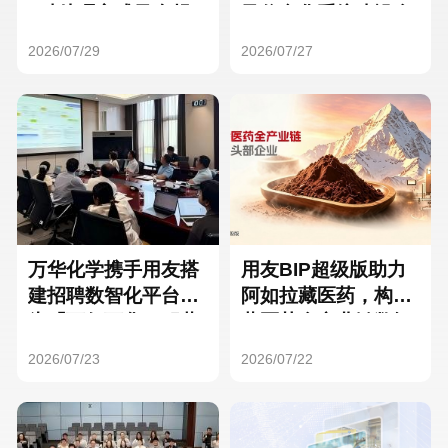
Hong Kong
Macau
3种处理方式及合规
及信息化系统建设全
要点
面启动
2026/07/29
2026/07/27
Taiwan
Global
万华化学携手用友搭
用友BIP超级版助力
建招聘数智化平台，
阿如拉藏医药，构建
为「万亿万华」积蓄
藏医药全产业链数智
核心人才
一体化平台
2026/07/23
2026/07/22