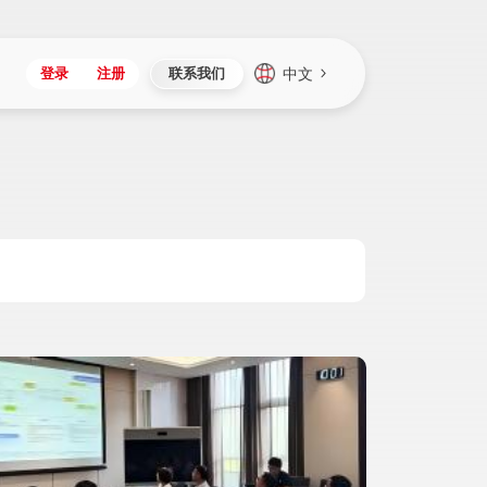
中文
登录
注册
联系我们
Japan
Vietnam
资讯与活动
iuap平台
成为合作伙伴
企业数据
Singapore
Malaysia
心
制造
新闻发布
智能平台
可持续产品与解决方案
数据服务
Indonesia
Thailand
者社区
研发
媒体报道
数据平台
数据安全与隐私
Europe
Turkey
生态定制平台
项目
资料中心
开发平台
社会影响力
Hungary
Mexico
资产
视频中心
云技术平台
人才发展
Hong Kong
Macau
协同
活动中心（日历）
应用平台
公司治理
Taiwan
Global
全球商业创新大会
连接平台
应用下载