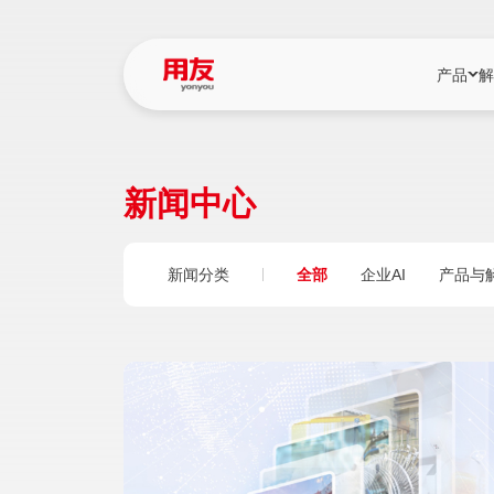
产品
解
YonBIP
行业解决
新闻中心
YonBIP（大型
消费品行
YonSuite（
服务
新闻分类
全部
企业AI
产品与
畅捷通（小微企
国资
iuap平台（数
农业
用友BIP超级版
医药
U9 Cloud（
医疗
交通公用
建筑