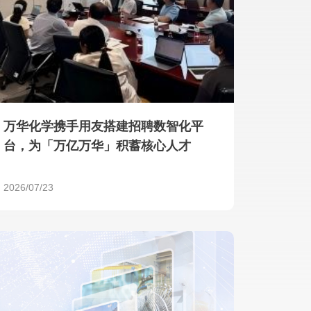
产品 >
万华化学携手用友搭建招聘数智化平
台，为「万亿万华」积蓄核心人才
2026/07/23