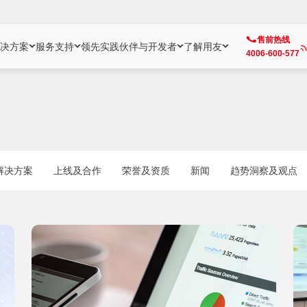
售前热线
决方案
服务支持
领先实践
伙伴与开发者
了解用友
4006-600-577
方案
社区
成为合作伙伴
企业AI
热点解决方案
公司信息
客户支持
开发者
业务领域
企业）
业
用户社区
地产
用友伙伴体系
企业AI
AI+全场景智能服务
了解用友
大型企业客户成功
用友开发者中
财务
成长型企业）
开发者社区
制造
ISV生态伙伴
YonGPT
用友BIP发布时刻
投资者关系
成长型企业客户成功
YonBIP开发
人力
解决方案
上线及合作
荣誉及资质
新闻
趋势洞察及观点
业）
会计家园
金融
专业服务伙伴
智友（YonMate）
用友BIP企业数智化套件
全球分支机构
帮助中心
YonMaker
供应链
智化底座）
摩天
教育
战略联盟伙伴
YonWork
全球化数智运营解决方案
加入用友
友户通
营销
iKM
政务
增值经销伙伴
YonCode
用友BIP国产替代
阳光经营
产品安全中心
采购
制造业云ERP）
烟草
算法备案中心
广信