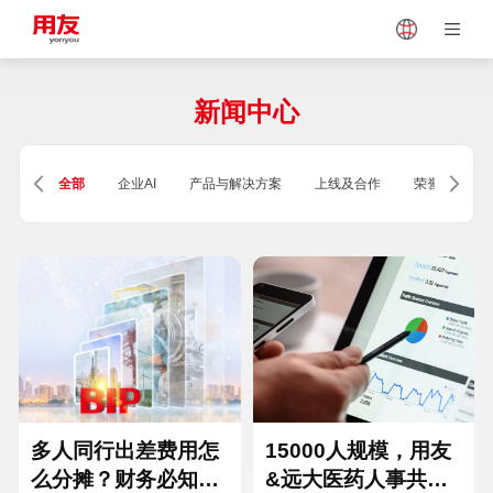
Japan
Vietnam
新闻中心
Singapore
Malaysia
全部
企业AI
产品与解决方案
上线及合作
荣誉及资质
Indonesia
Thailand
Europe
Turkey
Hungary
Mexico
多人同行出差费用怎
15000人规模，用友
么分摊？财务必知的
&远大医药人事共享