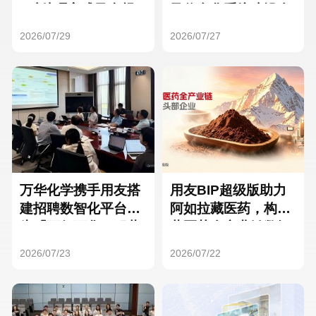
Hong Kong
Macau
3种处理方式及合规
及信息化系统建设全
要点
面启动
2026/07/29
2026/07/27
Taiwan
Global
万华化学携手用友搭
用友BIP超级版助力
建招聘数智化平台，
阿如拉藏医药，构建
为「万亿万华」积蓄
藏医药全产业链数智
核心人才
一体化平台
2026/07/23
2026/07/22