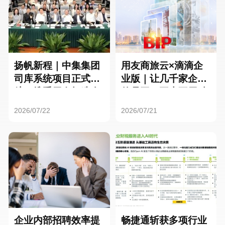
扬帆新程｜中集集团
用友商旅云×滴滴企
司库系统项目正式启
业版｜让几千家企业
航，携手用友打造全
的员工，再也不用贴
球化资金管理新标杆
发票了
2026/07/22
2026/07/21
企业内部招聘效率提
畅捷通斩获多项行业