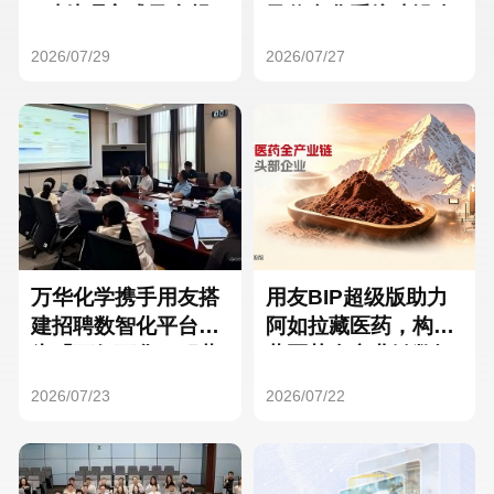
Hong Kong
Macau
3种处理方式及合规
及信息化系统建设全
要点
面启动
2026/07/29
2026/07/27
Taiwan
Global
万华化学携手用友搭
用友BIP超级版助力
建招聘数智化平台，
阿如拉藏医药，构建
为「万亿万华」积蓄
藏医药全产业链数智
核心人才
一体化平台
2026/07/23
2026/07/22