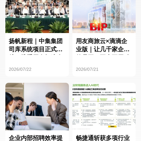
扬帆新程｜中集集团
用友商旅云×滴滴企
司库系统项目正式启
业版｜让几千家企业
航，携手用友打造全
的员工，再也不用贴
球化资金管理新标杆
发票了
2026/07/22
2026/07/21
企业内部招聘效率提
畅捷通斩获多项行业