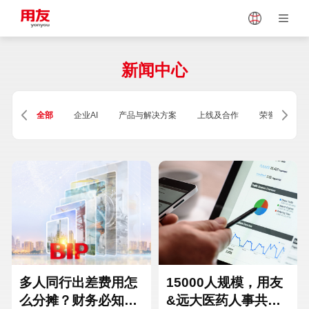
Japan
Vietnam
新闻中心
Singapore
Malaysia
全部
企业AI
产品与解决方案
上线及合作
荣誉及资质
Indonesia
Thailand
Europe
Turkey
Hungary
Mexico
多人同行出差费用怎
15000人规模，用友
么分摊？财务必知的
&远大医药人事共享