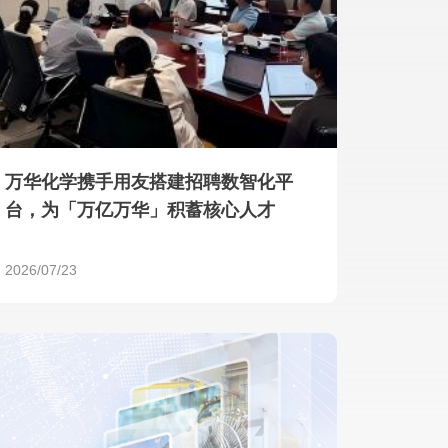
产品 >
万华化学携手用友搭建招聘数智化平
台，为「万亿万华」积蓄核心人才
2026/07/23