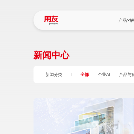
产品
解
YonBIP
行业解决
新闻中心
YonBIP（大型
消费品行
YonSuite（
服务
新闻分类
全部
企业AI
产品与
畅捷通（小微企
国资
iuap平台（数
农业
用友BIP超级版
医药
U9 Cloud（
医疗
交通公用
建筑