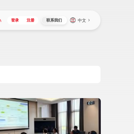
中文
登录
注册
联系我们
Japan
Vietnam
资讯与活动
iuap平台
成为合作伙伴
企业数据
Singapore
Malaysia
心
制造
新闻发布
智能平台
可持续产品与解决方案
数据服务
Indonesia
Thailand
者社区
研发
媒体报道
数据平台
数据安全与隐私
Europe
Turkey
生态定制平台
项目
资料中心
开发平台
社会影响力
Hungary
Mexico
资产
视频中心
云技术平台
人才发展
Hong Kong
Macau
协同
活动中心（日历）
应用平台
公司治理
Taiwan
Global
全球商业创新大会
连接平台
应用下载