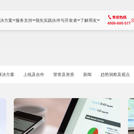
售前热线
决方案
服务支持
领先实践
伙伴与开发者
了解用友
4006-600-577
方案
社区
成为合作伙伴
企业AI
热点解决方案
公司信息
客户支持
开发者
业务领域
企业）
业
用户社区
地产
用友伙伴体系
企业AI
AI+全场景智能服务
了解用友
大型企业客户成功
用友开发者中
财务
成长型企业）
开发者社区
制造
ISV生态伙伴
YonGPT
用友BIP发布时刻
投资者关系
成长型企业客户成功
YonBIP开发
人力
解决方案
上线及合作
荣誉及资质
新闻
趋势洞察及观点
业）
会计家园
金融
专业服务伙伴
智友（YonMate）
用友BIP企业数智化套件
全球分支机构
帮助中心
YonMaker
供应链
智化底座）
摩天
教育
战略联盟伙伴
YonWork
全球化数智运营解决方案
加入用友
友户通
营销
iKM
政务
增值经销伙伴
YonCode
用友BIP国产替代
阳光经营
产品安全中心
采购
制造业云ERP）
烟草
算法备案中心
广信