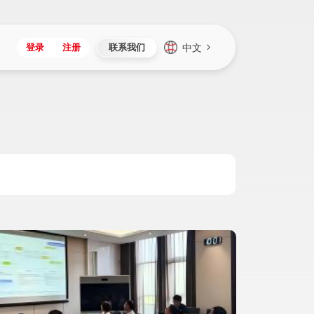
中文
登录
注册
联系我们
Japan
Vietnam
资讯与活动
iuap平台
成为合作伙伴
企业数据
Singapore
Malaysia
心
制造
新闻发布
智能平台
可持续产品与解决方案
数据服务
Indonesia
Thailand
者社区
研发
媒体报道
数据平台
数据安全与隐私
Europe
Turkey
生态定制平台
项目
资料中心
开发平台
社会影响力
Hungary
Mexico
资产
视频中心
云技术平台
人才发展
Hong Kong
Macau
协同
活动中心（日历）
应用平台
公司治理
Taiwan
Global
全球商业创新大会
连接平台
应用下载