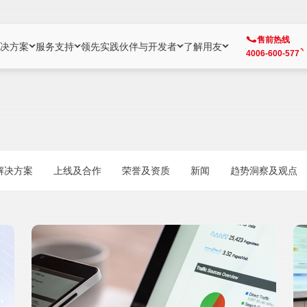
售前热线
决方案
服务支持
领先实践
伙伴与开发者
了解用友
4006-600-577
方案
社区
成为合作伙伴
企业AI
热点解决方案
公司信息
客户支持
开发者
业务领域
企业）
业
用户社区
地产
用友伙伴体系
企业AI
AI+全场景智能服务
了解用友
大型企业客户成功
用友开发者中
财务
成长型企业）
开发者社区
制造
ISV生态伙伴
YonGPT
用友BIP发布时刻
投资者关系
成长型企业客户成功
YonBIP开发
人力
解决方案
上线及合作
荣誉及资质
新闻
趋势洞察及观点
业）
会计家园
金融
专业服务伙伴
智友（YonMate）
用友BIP企业数智化套件
全球分支机构
帮助中心
YonMaker
供应链
智化底座）
摩天
教育
战略联盟伙伴
YonWork
全球化数智运营解决方案
加入用友
友户通
营销
iKM
政务
增值经销伙伴
YonCode
用友BIP国产替代
阳光经营
产品安全中心
采购
制造业云ERP）
烟草
算法备案中心
广信