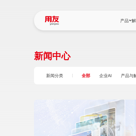
产品
解
YonBIP
行业解决
新闻中心
YonBIP（大型
消费品行
YonSuite（
服务
新闻分类
全部
企业AI
产品与
畅捷通（小微企
国资
iuap平台（数
农业
用友BIP超级版
医药
U9 Cloud（
医疗
交通公用
建筑