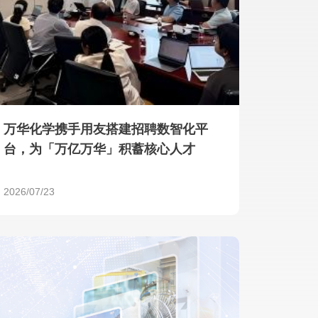
产品 >
万华化学携手用友搭建招聘数智化平
台，为「万亿万华」积蓄核心人才
2026/07/23