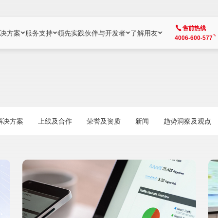
售前热线
决方案
服务支持
领先实践
伙伴与开发者
了解用友
4006-600-577
方案
社区
成为合作伙伴
企业AI
热点解决方案
公司信息
客户支持
开发者
业务领域
企业）
业
用户社区
地产
用友伙伴体系
企业AI
AI+全场景智能服务
了解用友
大型企业客户成功
用友开发者中
财务
成长型企业）
开发者社区
制造
ISV生态伙伴
YonGPT
用友BIP发布时刻
投资者关系
成长型企业客户成功
YonBIP开发
人力
解决方案
上线及合作
荣誉及资质
新闻
趋势洞察及观点
业）
会计家园
金融
专业服务伙伴
智友（YonMate）
用友BIP企业数智化套件
全球分支机构
帮助中心
YonMaker
供应链
智化底座）
摩天
教育
战略联盟伙伴
YonWork
全球化数智运营解决方案
加入用友
友户通
营销
iKM
政务
增值经销伙伴
YonCode
用友BIP国产替代
阳光经营
产品安全中心
采购
制造业云ERP）
烟草
算法备案中心
广信