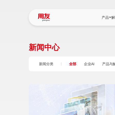
产品
解
YonBIP
行业解决
新闻中心
YonBIP（大型
消费品行
YonSuite（
服务
新闻分类
全部
企业AI
产品与
畅捷通（小微企
国资
iuap平台（数
农业
用友BIP超级版
医药
U9 Cloud（
医疗
交通公用
建筑