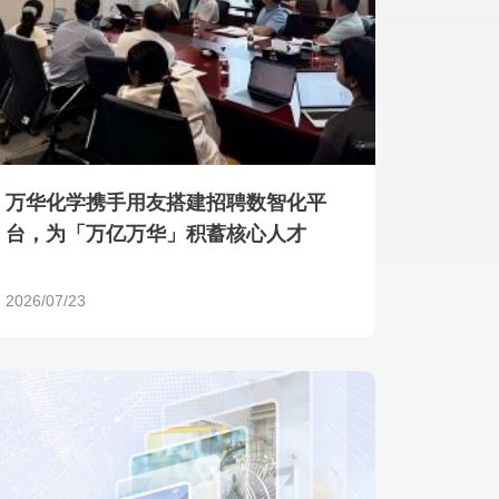
产品 >
万华化学携手用友搭建招聘数智化平
台，为「万亿万华」积蓄核心人才
2026/07/23