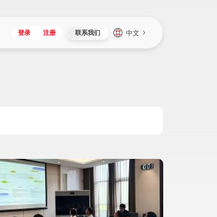
中文
登录
注册
联系我们
Japan
Vietnam
资讯与活动
iuap平台
成为合作伙伴
企业数据
Singapore
Malaysia
心
制造
新闻发布
智能平台
可持续产品与解决方案
数据服务
Indonesia
Thailand
者社区
研发
媒体报道
数据平台
数据安全与隐私
Europe
Turkey
生态定制平台
项目
资料中心
开发平台
社会影响力
Hungary
Mexico
资产
视频中心
云技术平台
人才发展
Hong Kong
Macau
协同
活动中心（日历）
应用平台
公司治理
Taiwan
Global
全球商业创新大会
连接平台
应用下载