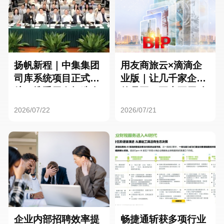
扬帆新程｜中集集团
用友商旅云×滴滴企
司库系统项目正式启
业版｜让几千家企业
航，携手用友打造全
的员工，再也不用贴
球化资金管理新标杆
发票了
2026/07/22
2026/07/21
企业内部招聘效率提
畅捷通斩获多项行业