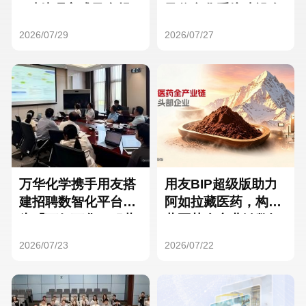
Hong Kong
Macau
3种处理方式及合规
及信息化系统建设全
要点
面启动
2026/07/29
2026/07/27
Taiwan
Global
万华化学携手用友搭
用友BIP超级版助力
建招聘数智化平台，
阿如拉藏医药，构建
为「万亿万华」积蓄
藏医药全产业链数智
核心人才
一体化平台
2026/07/23
2026/07/22