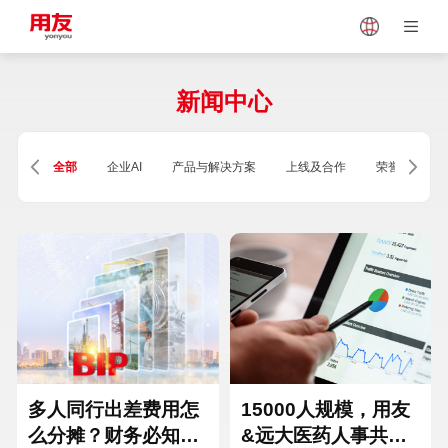
Japan
Vietnam
新闻中心
Singapore
Malaysia
全部
企业AI
产品与解决方案
上线及合作
荣誉及资质
Indonesia
Thailand
Europe
Turkey
Hungary
Mexico
多人同行出差费用怎
15000人规模，用友
么分摊？财务必知的
&远大医药人事共享