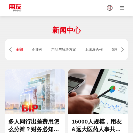
Japan
Vietnam
新闻中心
Singapore
Malaysia
全部
企业AI
产品与解决方案
上线及合作
荣誉及资质
Indonesia
Thailand
Europe
Turkey
Hungary
Mexico
多人同行出差费用怎
15000人规模，用友
么分摊？财务必知的
&远大医药人事共享