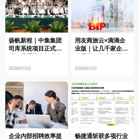
扬帆新程｜中集集团
用友商旅云×滴滴企
司库系统项目正式启
业版｜让几千家企业
航，携手用友打造全
的员工，再也不用贴
球化资金管理新标杆
发票了
2026/07/22
2026/07/21
企业内部招聘效率提
畅捷通斩获多项行业