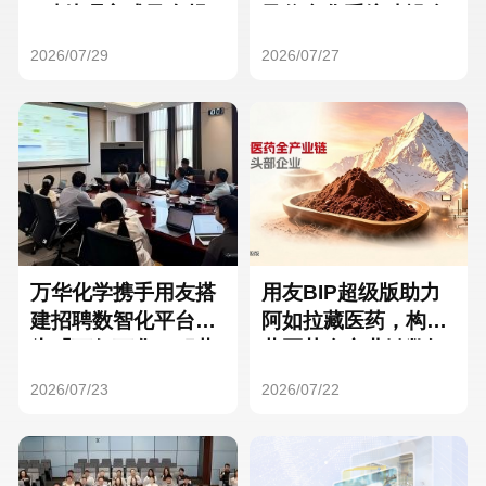
Hong Kong
Macau
3种处理方式及合规
及信息化系统建设全
要点
面启动
2026/07/29
2026/07/27
Taiwan
Global
万华化学携手用友搭
用友BIP超级版助力
建招聘数智化平台，
阿如拉藏医药，构建
为「万亿万华」积蓄
藏医药全产业链数智
核心人才
一体化平台
2026/07/23
2026/07/22