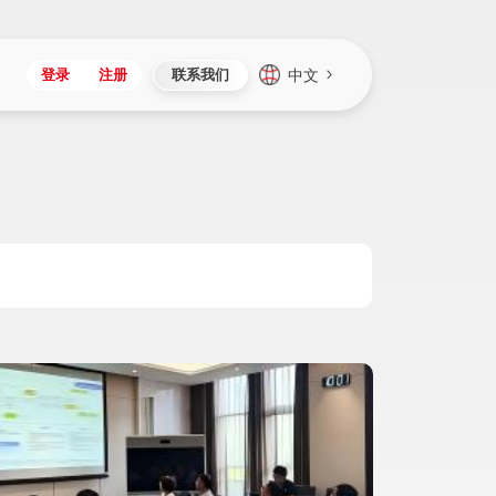
中文
登录
注册
联系我们
Japan
Vietnam
资讯与活动
iuap平台
成为合作伙伴
企业数据
Singapore
Malaysia
心
制造
新闻发布
智能平台
可持续产品与解决方案
数据服务
Indonesia
Thailand
者社区
研发
媒体报道
数据平台
数据安全与隐私
Europe
Turkey
生态定制平台
项目
资料中心
开发平台
社会影响力
Hungary
Mexico
资产
视频中心
云技术平台
人才发展
Hong Kong
Macau
协同
活动中心（日历）
应用平台
公司治理
Taiwan
Global
全球商业创新大会
连接平台
应用下载