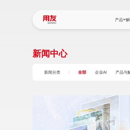
产品
解
YonBIP
行业解决
新闻中心
YonBIP（大型
消费品行
YonSuite（
服务
新闻分类
全部
企业AI
产品与
畅捷通（小微企
国资
iuap平台（数
农业
用友BIP超级版
医药
U9 Cloud（
医疗
交通公用
建筑