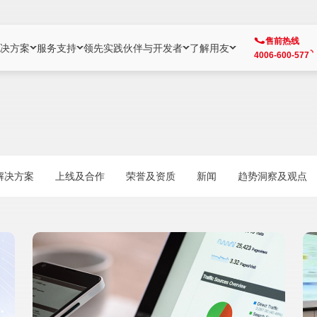
售前热线
决方案
服务支持
领先实践
伙伴与开发者
了解用友
4006-600-577
方案
社区
成为合作伙伴
企业AI
热点解决方案
公司信息
客户支持
开发者
业务领域
企业）
业
用户社区
地产
用友伙伴体系
企业AI
AI+全场景智能服务
了解用友
大型企业客户成功
用友开发者中
财务
成长型企业）
开发者社区
制造
ISV生态伙伴
YonGPT
用友BIP发布时刻
投资者关系
成长型企业客户成功
YonBIP开发
人力
解决方案
上线及合作
荣誉及资质
新闻
趋势洞察及观点
业）
会计家园
金融
专业服务伙伴
智友（YonMate）
用友BIP企业数智化套件
全球分支机构
帮助中心
YonMaker
供应链
智化底座）
摩天
教育
战略联盟伙伴
YonWork
全球化数智运营解决方案
加入用友
友户通
营销
iKM
政务
增值经销伙伴
YonCode
用友BIP国产替代
阳光经营
产品安全中心
采购
制造业云ERP）
烟草
算法备案中心
广信