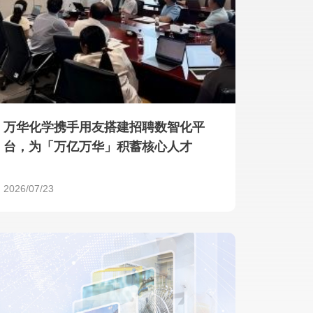
产品 >
万华化学携手用友搭建招聘数智化平
台，为「万亿万华」积蓄核心人才
2026/07/23