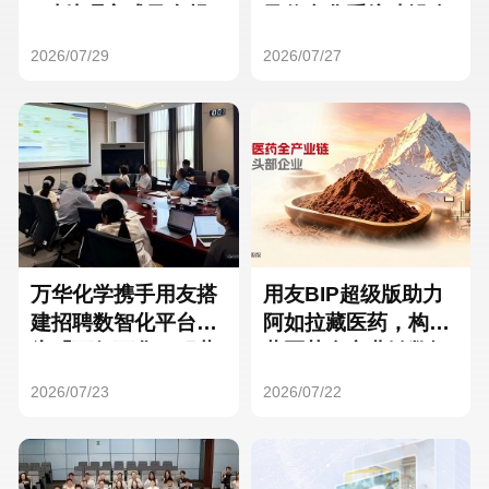
Hong Kong
Macau
3种处理方式及合规
及信息化系统建设全
要点
面启动
2026/07/29
2026/07/27
Taiwan
Global
万华化学携手用友搭
用友BIP超级版助力
建招聘数智化平台，
阿如拉藏医药，构建
为「万亿万华」积蓄
藏医药全产业链数智
核心人才
一体化平台
2026/07/23
2026/07/22