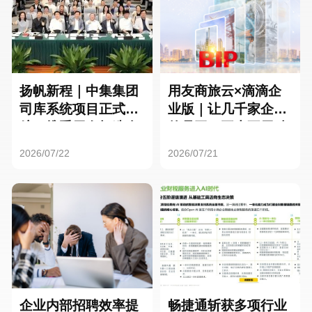
扬帆新程｜中集集团
用友商旅云×滴滴企
司库系统项目正式启
业版｜让几千家企业
航，携手用友打造全
的员工，再也不用贴
球化资金管理新标杆
发票了
2026/07/22
2026/07/21
企业内部招聘效率提
畅捷通斩获多项行业