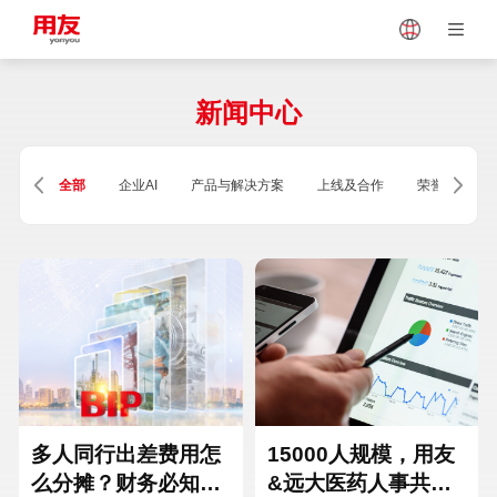
Japan
Vietnam
新闻中心
Singapore
Malaysia
全部
企业AI
产品与解决方案
上线及合作
荣誉及资质
Indonesia
Thailand
Europe
Turkey
Hungary
Mexico
多人同行出差费用怎
15000人规模，用友
么分摊？财务必知的
&远大医药人事共享