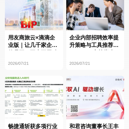
用友商旅云×滴滴企
企业内部招聘效率提
业版｜让几千家企业
升策略与工具推荐：
的员工，再也不用贴
HR SaaS实战指南
发票了
2026/07/21
2026/07/21
畅捷通斩获多项行业
和君咨询董事长王丰