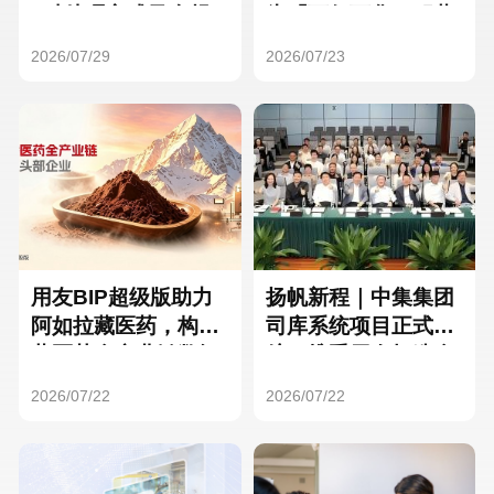
Hong Kong
Macau
3种处理方式及合规
为「万亿万华」积蓄
要点
核心人才
2026/07/29
2026/07/23
Taiwan
Global
用友BIP超级版助力
扬帆新程｜中集集团
阿如拉藏医药，构建
司库系统项目正式启
藏医药全产业链数智
航，携手用友打造全
一体化平台
球化资金管理新标杆
2026/07/22
2026/07/22