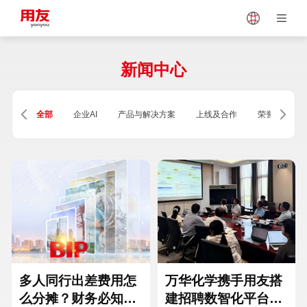
Japan
Vietnam
新闻中心
Singapore
Malaysia
全部
企业AI
产品与解决方案
上线及合作
荣誉及资质
Indonesia
Thailand
Europe
Turkey
Hungary
Mexico
多人同行出差费用怎
万华化学携手用友搭
么分摊？财务必知的
建招聘数智化平台，