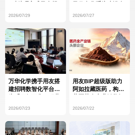
Hong Kong
Macau
3种处理方式及合规
及信息化系统建设全
要点
面启动
2026/07/29
2026/07/27
Taiwan
Global
万华化学携手用友搭
用友BIP超级版助力
建招聘数智化平台，
阿如拉藏医药，构建
为「万亿万华」积蓄
藏医药全产业链数智
核心人才
一体化平台
2026/07/23
2026/07/22