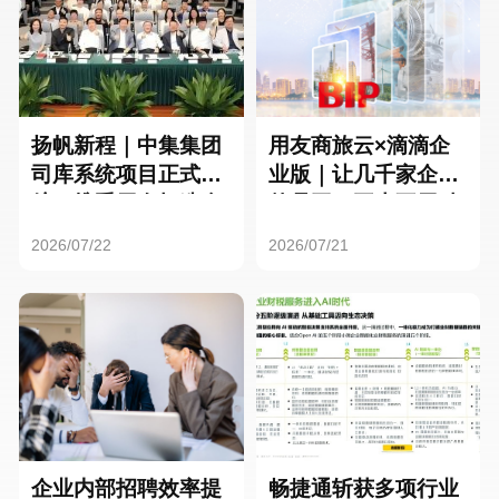
扬帆新程｜中集集团
用友商旅云×滴滴企
司库系统项目正式启
业版｜让几千家企业
航，携手用友打造全
的员工，再也不用贴
球化资金管理新标杆
发票了
2026/07/22
2026/07/21
企业内部招聘效率提
畅捷通斩获多项行业