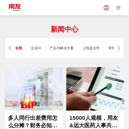
Japan
Vietnam
新闻中心
Singapore
Malaysia
全部
企业AI
产品与解决方案
上线及合作
荣誉及资质
Indonesia
Thailand
Europe
Turkey
Hungary
Mexico
多人同行出差费用怎
15000人规模，用友
么分摊？财务必知的
&远大医药人事共享