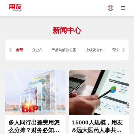
Japan
Vietnam
新闻中心
Singapore
Malaysia
全部
企业AI
产品与解决方案
上线及合作
荣誉及资质
Indonesia
Thailand
Europe
Turkey
Hungary
Mexico
多人同行出差费用怎
15000人规模，用友
么分摊？财务必知的
&远大医药人事共享