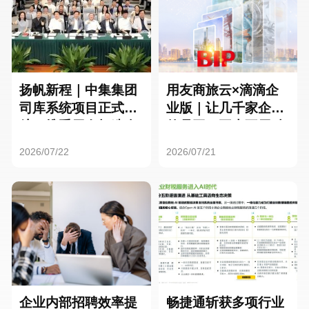
扬帆新程｜中集集团
用友商旅云×滴滴企
司库系统项目正式启
业版｜让几千家企业
航，携手用友打造全
的员工，再也不用贴
球化资金管理新标杆
发票了
2026/07/22
2026/07/21
企业内部招聘效率提
畅捷通斩获多项行业