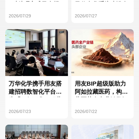
Hong Kong
Macau
3种处理方式及合规
及信息化系统建设全
要点
面启动
2026/07/29
2026/07/27
Taiwan
Global
万华化学携手用友搭
用友BIP超级版助力
建招聘数智化平台，
阿如拉藏医药，构建
为「万亿万华」积蓄
藏医药全产业链数智
核心人才
一体化平台
2026/07/23
2026/07/22