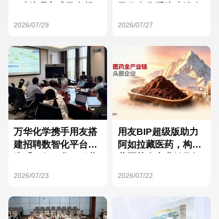
Hong Kong
Macau
3种处理方式及合规
及信息化系统建设全
要点
面启动
2026/07/29
2026/07/27
Taiwan
Global
万华化学携手用友搭
用友BIP超级版助力
建招聘数智化平台，
阿如拉藏医药，构建
为「万亿万华」积蓄
藏医药全产业链数智
核心人才
一体化平台
2026/07/23
2026/07/22