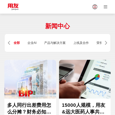
Japan
Vietnam
新闻中心
Singapore
Malaysia
全部
企业AI
产品与解决方案
上线及合作
荣誉及资质
Indonesia
Thailand
Europe
Turkey
Hungary
Mexico
多人同行出差费用怎
15000人规模，用友
么分摊？财务必知的
&远大医药人事共享