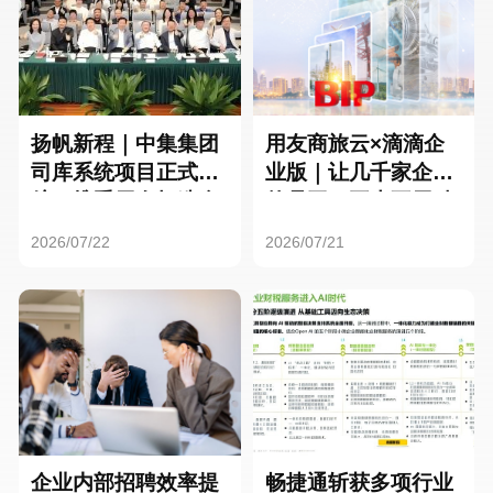
扬帆新程｜中集集团
用友商旅云×滴滴企
司库系统项目正式启
业版｜让几千家企业
航，携手用友打造全
的员工，再也不用贴
球化资金管理新标杆
发票了
2026/07/22
2026/07/21
企业内部招聘效率提
畅捷通斩获多项行业