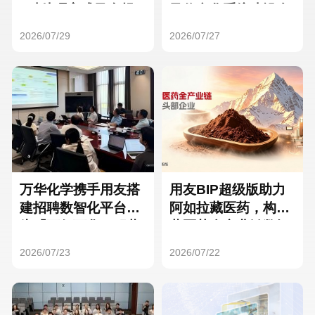
Hong Kong
Macau
3种处理方式及合规
及信息化系统建设全
要点
面启动
2026/07/29
2026/07/27
Taiwan
Global
万华化学携手用友搭
用友BIP超级版助力
建招聘数智化平台，
阿如拉藏医药，构建
为「万亿万华」积蓄
藏医药全产业链数智
核心人才
一体化平台
2026/07/23
2026/07/22