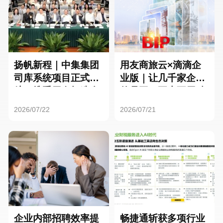
扬帆新程｜中集集团
用友商旅云×滴滴企
司库系统项目正式启
业版｜让几千家企业
航，携手用友打造全
的员工，再也不用贴
球化资金管理新标杆
发票了
2026/07/22
2026/07/21
企业内部招聘效率提
畅捷通斩获多项行业