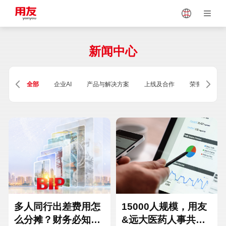
Japan
Vietnam
新闻中心
Singapore
Malaysia
全部
企业AI
产品与解决方案
上线及合作
荣誉及资质
Indonesia
Thailand
Europe
Turkey
Hungary
Mexico
多人同行出差费用怎
15000人规模，用友
么分摊？财务必知的
&远大医药人事共享