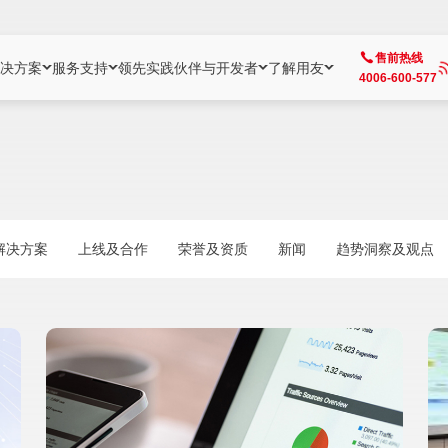
售前热线
决方案
服务支持
领先实践
伙伴与开发者
了解用友
4006-600-577
方案
社区
成为合作伙伴
企业AI
热点解决方案
公司信息
客户支持
开发者
业务领域
企业）
业
用户社区
地产
用友伙伴体系
企业AI
AI+全场景智能服务
了解用友
大型企业客户成功
用友开发者中
财务
成长型企业）
开发者社区
制造
ISV生态伙伴
YonGPT
用友BIP发布时刻
投资者关系
成长型企业客户成功
YonBIP开发
人力
解决方案
上线及合作
荣誉及资质
新闻
趋势洞察及观点
业）
会计家园
金融
专业服务伙伴
智友（YonMate）
用友BIP企业数智化套件
全球分支机构
帮助中心
YonMaker
供应链
智化底座）
摩天
教育
战略联盟伙伴
YonWork
全球化数智运营解决方案
加入用友
友户通
营销
iKM
政务
增值经销伙伴
YonCode
用友BIP国产替代
阳光经营
产品安全中心
采购
制造业云ERP）
烟草
算法备案中心
广信