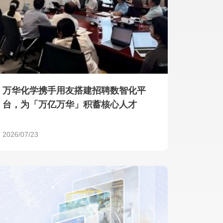
产品 >
万华化学携手用友搭建招聘数智化平
台，为「万亿万华」积蓄核心人才
2026/07/23