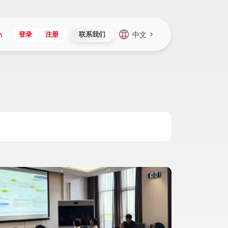
中文
登录
注册
联系我们
Japan
Vietnam
资讯与活动
iuap平台
成为合作伙伴
企业数据
Singapore
Malaysia
心
制造
新闻发布
智能平台
可持续产品与解决方案
数据服务
Indonesia
Thailand
者社区
研发
媒体报道
数据平台
数据安全与隐私
Europe
Turkey
生态定制平台
项目
资料中心
开发平台
社会影响力
Hungary
Mexico
资产
视频中心
云技术平台
人才发展
Hong Kong
Macau
协同
活动中心（日历）
应用平台
公司治理
Taiwan
Global
全球商业创新大会
连接平台
应用下载