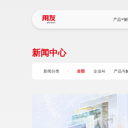
产品
解
YonBIP
行业解决
新闻中心
YonBIP（大型
消费品行
YonSuite（
服务
新闻分类
全部
企业AI
产品与
畅捷通（小微企
国资
iuap平台（数
农业
用友BIP超级版
医药
U9 Cloud（
医疗
交通公用
建筑