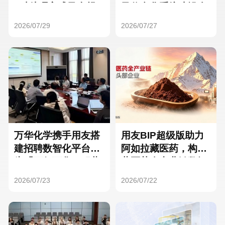
Hong Kong
Macau
3种处理方式及合规
及信息化系统建设全
要点
面启动
2026/07/29
2026/07/27
Taiwan
Global
万华化学携手用友搭
用友BIP超级版助力
建招聘数智化平台，
阿如拉藏医药，构建
为「万亿万华」积蓄
藏医药全产业链数智
核心人才
一体化平台
2026/07/23
2026/07/22