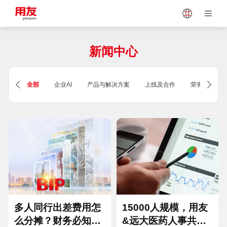
Japan
Vietnam
新闻中心
Singapore
Malaysia
全部
企业AI
产品与解决方案
上线及合作
荣誉及资质
Indonesia
Thailand
Europe
Turkey
Hungary
Mexico
多人同行出差费用怎
15000人规模，用友
么分摊？财务必知的
&远大医药人事共享