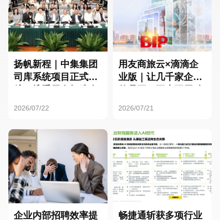
扬帆新程｜中集集团
用友商旅云×滴滴企
司库系统项目正式启
业版｜让几千家企业
航，携手用友打造全
的员工，再也不用贴
球化资金管理新标杆
发票了
2026/07/22
2026/07/21
企业内部招聘效率提
畅捷通斩获多项行业