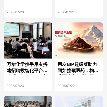
Hong Kong
Macau
3种处理方式及合规
及信息化系统建设全
要点
面启动
2026/07/29
2026/07/27
Taiwan
Global
万华化学携手用友搭
用友BIP超级版助力
建招聘数智化平台，
阿如拉藏医药，构建
为「万亿万华」积蓄
藏医药全产业链数智
核心人才
一体化平台
2026/07/23
2026/07/22