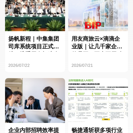
扬帆新程｜中集集团
用友商旅云×滴滴企
司库系统项目正式启
业版｜让几千家企业
航，携手用友打造全
的员工，再也不用贴
球化资金管理新标杆
发票了
2026/07/22
2026/07/21
企业内部招聘效率提
畅捷通斩获多项行业