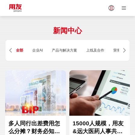
Japan
Vietnam
新闻中心
Singapore
Malaysia
全部
企业AI
产品与解决方案
上线及合作
荣誉及资质
Indonesia
Thailand
Europe
Turkey
Hungary
Mexico
多人同行出差费用怎
15000人规模，用友
么分摊？财务必知的
&远大医药人事共享