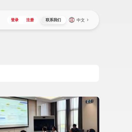
中文
登录
注册
联系我们
Japan
Vietnam
资讯与活动
iuap平台
成为合作伙伴
企业数据
Singapore
Malaysia
心
制造
新闻发布
智能平台
可持续产品与解决方案
数据服务
Indonesia
Thailand
者社区
研发
媒体报道
数据平台
数据安全与隐私
Europe
Turkey
生态定制平台
项目
资料中心
开发平台
社会影响力
Hungary
Mexico
资产
视频中心
云技术平台
人才发展
Hong Kong
Macau
协同
活动中心（日历）
应用平台
公司治理
Taiwan
Global
全球商业创新大会
连接平台
应用下载