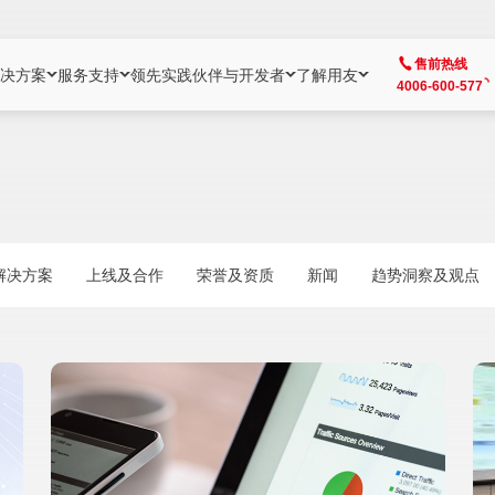
售前热线
决方案
服务支持
领先实践
伙伴与开发者
了解用友
4006-600-577
方案
社区
成为合作伙伴
企业AI
热点解决方案
公司信息
客户支持
开发者
业务领域
企业）
业
用户社区
地产
用友伙伴体系
企业AI
AI+全场景智能服务
了解用友
大型企业客户成功
用友开发者中
财务
成长型企业）
开发者社区
制造
ISV生态伙伴
YonGPT
用友BIP发布时刻
投资者关系
成长型企业客户成功
YonBIP开发
人力
解决方案
上线及合作
荣誉及资质
新闻
趋势洞察及观点
业）
会计家园
金融
专业服务伙伴
智友（YonMate）
用友BIP企业数智化套件
全球分支机构
帮助中心
YonMaker
供应链
智化底座）
摩天
教育
战略联盟伙伴
YonWork
全球化数智运营解决方案
加入用友
友户通
营销
iKM
政务
增值经销伙伴
YonCode
用友BIP国产替代
阳光经营
产品安全中心
采购
制造业云ERP）
烟草
算法备案中心
广信