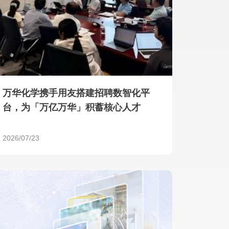
产品 >
万华化学携手用友搭建招聘数智化平
台，为「万亿万华」积蓄核心人才
2026/07/23