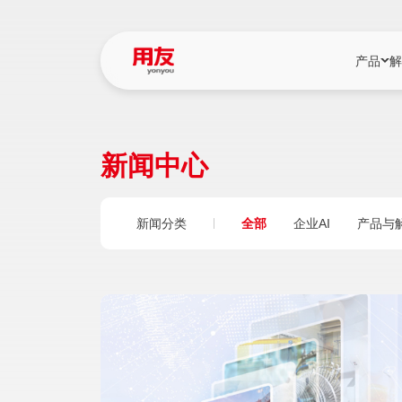
产品
解
YonBIP
行业解决
新闻中心
YonBIP（大型
消费品行
YonSuite（
服务
新闻分类
全部
企业AI
产品与
畅捷通（小微企
国资
iuap平台（数
农业
用友BIP超级版
医药
U9 Cloud（
医疗
交通公用
建筑