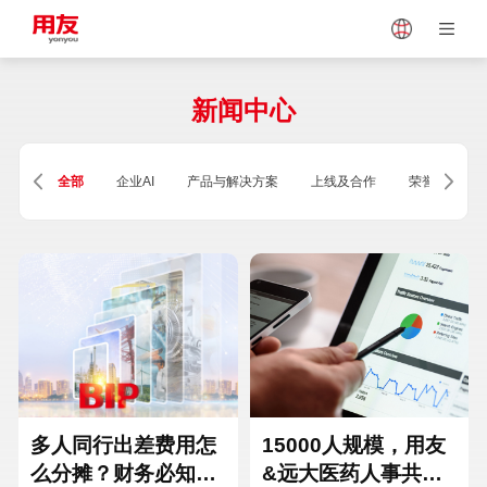
Japan
Vietnam
新闻中心
Singapore
Malaysia
全部
企业AI
产品与解决方案
上线及合作
荣誉及资质
Indonesia
Thailand
Europe
Turkey
Hungary
Mexico
多人同行出差费用怎
15000人规模，用友
么分摊？财务必知的
&远大医药人事共享