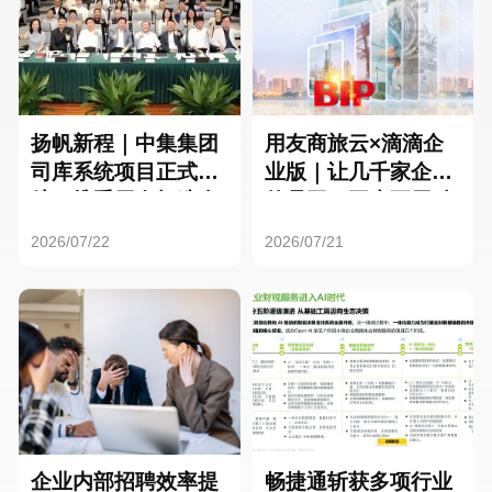
扬帆新程｜中集集团
用友商旅云×滴滴企
司库系统项目正式启
业版｜让几千家企业
航，携手用友打造全
的员工，再也不用贴
球化资金管理新标杆
发票了
2026/07/22
2026/07/21
企业内部招聘效率提
畅捷通斩获多项行业