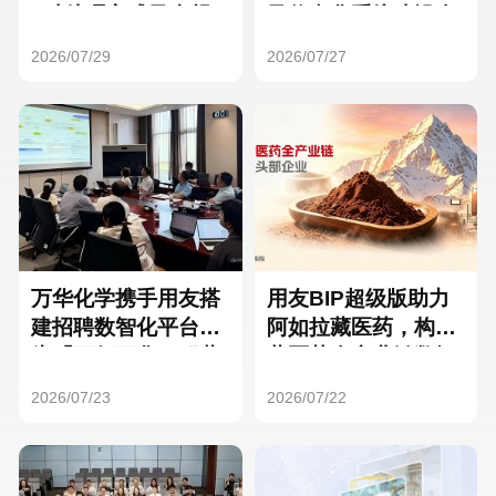
Hong Kong
Macau
3种处理方式及合规
及信息化系统建设全
要点
面启动
2026/07/29
2026/07/27
Taiwan
Global
万华化学携手用友搭
用友BIP超级版助力
建招聘数智化平台，
阿如拉藏医药，构建
为「万亿万华」积蓄
藏医药全产业链数智
核心人才
一体化平台
2026/07/23
2026/07/22