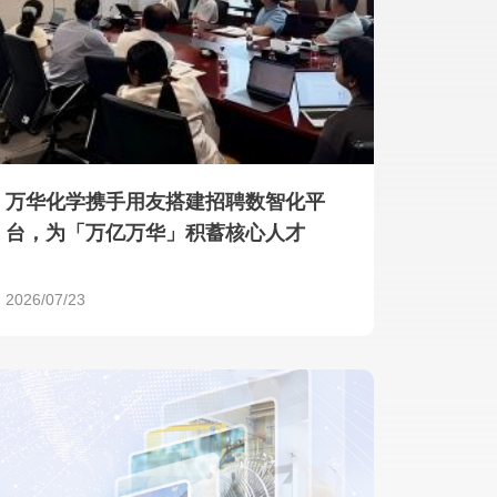
产品 >
万华化学携手用友搭建招聘数智化平
台，为「万亿万华」积蓄核心人才
2026/07/23