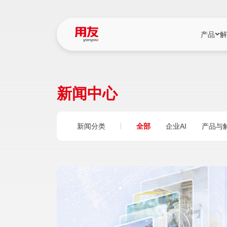
产品
解
YonBIP
行业解决
新闻中心
YonBIP（大型
消费品行
YonSuite（
服务
新闻分类
全部
企业AI
产品与
畅捷通（小微企
国资
iuap平台（数
农业
用友BIP超级版
医药
U9 Cloud（
医疗
交通公用
建筑