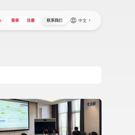
中文
登录
注册
联系我们
Japan
Vietnam
资讯与活动
iuap平台
成为合作伙伴
企业数据
Singapore
Malaysia
心
制造
新闻发布
智能平台
可持续产品与解决方案
数据服务
Indonesia
Thailand
者社区
研发
媒体报道
数据平台
数据安全与隐私
Europe
Turkey
生态定制平台
项目
资料中心
开发平台
社会影响力
Hungary
Mexico
资产
视频中心
云技术平台
人才发展
Hong Kong
Macau
协同
活动中心（日历）
应用平台
公司治理
Taiwan
Global
全球商业创新大会
连接平台
应用下载