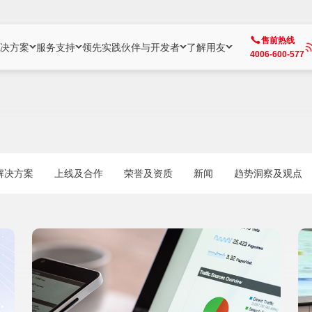
售前热线
决方案
服务支持
领先实践
伙伴与开发者
了解用友
4006-600-577
方案
社区
成为合作伙伴
企业AI
热点解决方案
公司信息
客户支持
开发者
业务领域
企业）
业
用户社区
地产
用友伙伴体系
企业AI
AI+全场景智能服务
了解用友
大型企业客户成功
用友开发者中
财务
成长型企业）
开发者社区
制造
ISV生态伙伴
YonGPT
用友BIP发布时刻
投资者关系
成长型企业客户成功
YonBIP开发
人力
解决方案
上线及合作
荣誉及资质
新闻
趋势洞察及观点
业）
会计家园
金融
专业服务伙伴
智友（YonMate）
用友BIP企业数智化套件
全球分支机构
帮助中心
YonMaker
供应链
智化底座）
摩天
教育
战略联盟伙伴
YonWork
全球化数智运营解决方案
加入用友
友户通
营销
iKM
政务
增值经销伙伴
YonCode
用友BIP国产替代
阳光经营
产品安全中心
采购
制造业云ERP）
烟草
算法备案中心
广信