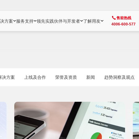
售前热线
决方案
服务支持
领先实践
伙伴与开发者
了解用友
4006-600-577
方案
社区
成为合作伙伴
企业AI
热点解决方案
公司信息
客户支持
开发者
业务领域
企业）
业
用户社区
地产
用友伙伴体系
企业AI
AI+全场景智能服务
了解用友
大型企业客户成功
用友开发者中
财务
成长型企业）
开发者社区
制造
ISV生态伙伴
YonGPT
用友BIP发布时刻
投资者关系
成长型企业客户成功
YonBIP开发
人力
解决方案
上线及合作
荣誉及资质
新闻
趋势洞察及观点
业）
会计家园
金融
专业服务伙伴
智友（YonMate）
用友BIP企业数智化套件
全球分支机构
帮助中心
YonMaker
供应链
智化底座）
摩天
教育
战略联盟伙伴
YonWork
全球化数智运营解决方案
加入用友
友户通
营销
iKM
政务
增值经销伙伴
YonCode
用友BIP国产替代
阳光经营
产品安全中心
采购
制造业云ERP）
烟草
算法备案中心
广信