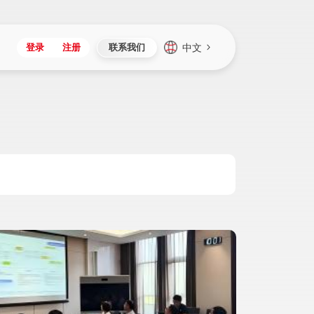
中文
登录
注册
联系我们
Japan
Vietnam
资讯与活动
iuap平台
成为合作伙伴
企业数据
Singapore
Malaysia
心
制造
新闻发布
智能平台
可持续产品与解决方案
数据服务
Indonesia
Thailand
者社区
研发
媒体报道
数据平台
数据安全与隐私
Europe
Turkey
生态定制平台
项目
资料中心
开发平台
社会影响力
Hungary
Mexico
资产
视频中心
云技术平台
人才发展
Hong Kong
Macau
协同
活动中心（日历）
应用平台
公司治理
Taiwan
Global
全球商业创新大会
连接平台
应用下载