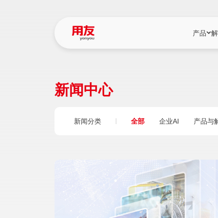
产品
解
YonBIP
行业解决
新闻中心
YonBIP（大型
消费品行
YonSuite（
服务
新闻分类
全部
企业AI
产品与
畅捷通（小微企
国资
iuap平台（数
农业
用友BIP超级版
医药
U9 Cloud（
医疗
交通公用
建筑