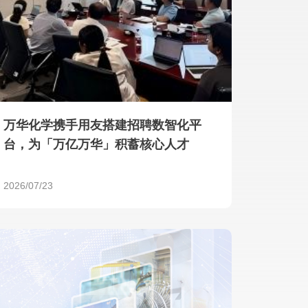
产品 >
万华化学携手用友搭建招聘数智化平
台，为「万亿万华」积蓄核心人才
2026/07/23