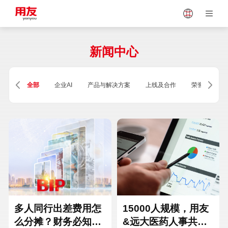
Japan
Vietnam
新闻中心
Singapore
Malaysia
全部
企业AI
产品与解决方案
上线及合作
荣誉及资质
Indonesia
Thailand
Europe
Turkey
Hungary
Mexico
多人同行出差费用怎
15000人规模，用友
么分摊？财务必知的
&远大医药人事共享