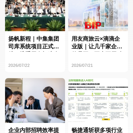
扬帆新程｜中集集团
用友商旅云×滴滴企
司库系统项目正式启
业版｜让几千家企业
航，携手用友打造全
的员工，再也不用贴
球化资金管理新标杆
发票了
2026/07/22
2026/07/21
企业内部招聘效率提
畅捷通斩获多项行业