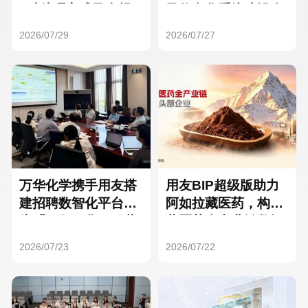
Hong Kong
Macau
3种处理方式及合规
及信息化系统建设全
要点
面启动
2026/07/29
2026/07/27
Taiwan
Global
万华化学携手用友搭
用友BIP超级版助力
建招聘数智化平台，
阿如拉藏医药，构建
为「万亿万华」积蓄
藏医药全产业链数智
核心人才
一体化平台
2026/07/23
2026/07/22