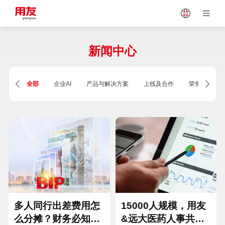
Japan
Vietnam
新闻中心
Singapore
Malaysia
全部
企业AI
产品与解决方案
上线及合作
荣誉及资质
Indonesia
Thailand
Europe
Turkey
Hungary
Mexico
多人同行出差费用怎
15000人规模，用友
么分摊？财务必知的
&远大医药人事共享