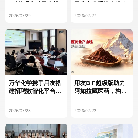
Hong Kong
Macau
3种处理方式及合规
及信息化系统建设全
要点
面启动
2026/07/29
2026/07/27
Taiwan
Global
万华化学携手用友搭
用友BIP超级版助力
建招聘数智化平台，
阿如拉藏医药，构建
为「万亿万华」积蓄
藏医药全产业链数智
核心人才
一体化平台
2026/07/23
2026/07/22