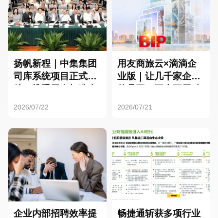
扬帆新程｜中集集团
用友商旅云×滴滴企
司库系统项目正式启
业版｜让几千家企业
航，携手用友打造全
的员工，再也不用贴
球化资金管理新标杆
发票了
2026/07/22
2026/07/21
企业内部招聘效率提
畅捷通斩获多项行业