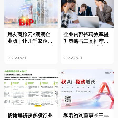
用友商旅云×滴滴企
企业内部招聘效率提
业版｜让几千家企业
升策略与工具推荐：
的员工，再也不用贴
HR SaaS实战指南
发票了
2026/07/21
2026/07/21
畅捷通斩获多项行业
和君咨询董事长王丰