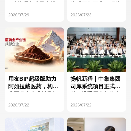
Hong Kong
Macau
3种处理方式及合规
为「万亿万华」积蓄
要点
核心人才
2026/07/29
2026/07/23
Taiwan
Global
用友BIP超级版助力
扬帆新程｜中集集团
阿如拉藏医药，构建
司库系统项目正式启
藏医药全产业链数智
航，携手用友打造全
一体化平台
球化资金管理新标杆
2026/07/22
2026/07/22