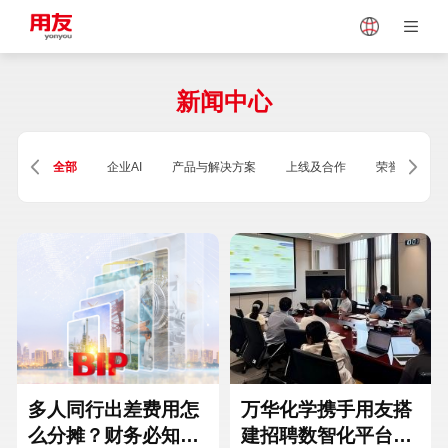
Japan
Vietnam
新闻中心
Singapore
Malaysia
全部
企业AI
产品与解决方案
上线及合作
荣誉及资质
Indonesia
Thailand
Europe
Turkey
Hungary
Mexico
多人同行出差费用怎
万华化学携手用友搭
么分摊？财务必知的
建招聘数智化平台，