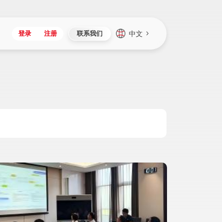
中文
登录
注册
联系我们
Japan
Vietnam
资讯与活动
iuap平台
成为合作伙伴
企业数据
Singapore
Malaysia
心
制造
新闻发布
智能平台
可持续产品与解决方案
数据服务
Indonesia
Thailand
者社区
研发
媒体报道
数据平台
数据安全与隐私
Europe
Turkey
生态定制平台
项目
资料中心
开发平台
社会影响力
Hungary
Mexico
资产
视频中心
云技术平台
人才发展
Hong Kong
Macau
协同
活动中心（日历）
应用平台
公司治理
Taiwan
Global
全球商业创新大会
连接平台
应用下载