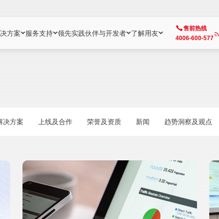
售前热线
决方案
服务支持
领先实践
伙伴与开发者
了解用友
4006-600-577
方案
社区
成为合作伙伴
企业AI
热点解决方案
公司信息
客户支持
开发者
业务领域
企业）
业
用户社区
地产
用友伙伴体系
企业AI
AI+全场景智能服务
了解用友
大型企业客户成功
用友开发者中
财务
成长型企业）
开发者社区
制造
ISV生态伙伴
YonGPT
用友BIP发布时刻
投资者关系
成长型企业客户成功
YonBIP开发
人力
解决方案
上线及合作
荣誉及资质
新闻
趋势洞察及观点
业）
会计家园
金融
专业服务伙伴
智友（YonMate）
用友BIP企业数智化套件
全球分支机构
帮助中心
YonMaker
供应链
智化底座）
摩天
教育
战略联盟伙伴
YonWork
全球化数智运营解决方案
加入用友
友户通
营销
iKM
政务
增值经销伙伴
YonCode
用友BIP国产替代
阳光经营
产品安全中心
采购
制造业云ERP）
烟草
算法备案中心
广信