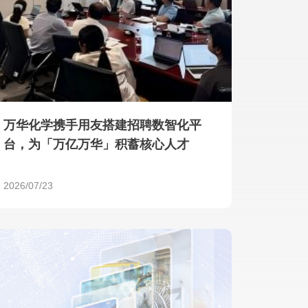
产品 >
万华化学携手用友搭建招聘数智化平
台，为「万亿万华」积蓄核心人才
2026/07/23