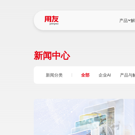
产品
解
YonBIP
行业解决
新闻中心
YonBIP（大型
消费品行
YonSuite（
服务
新闻分类
全部
企业AI
产品与
畅捷通（小微企
国资
iuap平台（数
农业
用友BIP超级版
医药
U9 Cloud（
医疗
交通公用
建筑