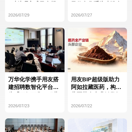
Hong Kong
Macau
3种处理方式及合规
及信息化系统建设全
要点
面启动
2026/07/29
2026/07/27
Taiwan
Global
万华化学携手用友搭
用友BIP超级版助力
建招聘数智化平台，
阿如拉藏医药，构建
为「万亿万华」积蓄
藏医药全产业链数智
核心人才
一体化平台
2026/07/23
2026/07/22