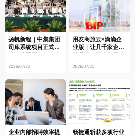
扬帆新程｜中集集团
用友商旅云×滴滴企
司库系统项目正式启
业版｜让几千家企业
航，携手用友打造全
的员工，再也不用贴
球化资金管理新标杆
发票了
2026/07/22
2026/07/21
企业内部招聘效率提
畅捷通斩获多项行业