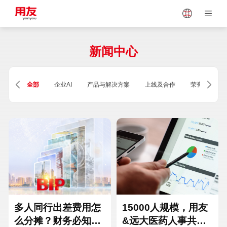
Japan
Vietnam
新闻中心
Singapore
Malaysia
全部
企业AI
产品与解决方案
上线及合作
荣誉及资质
Indonesia
Thailand
Europe
Turkey
Hungary
Mexico
多人同行出差费用怎
15000人规模，用友
么分摊？财务必知的
&远大医药人事共享