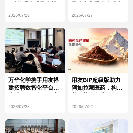
Hong Kong
Macau
3种处理方式及合规
及信息化系统建设全
要点
面启动
2026/07/29
2026/07/27
Taiwan
Global
万华化学携手用友搭
用友BIP超级版助力
建招聘数智化平台，
阿如拉藏医药，构建
为「万亿万华」积蓄
藏医药全产业链数智
核心人才
一体化平台
2026/07/23
2026/07/22