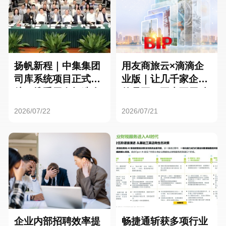
扬帆新程｜中集集团
用友商旅云×滴滴企
司库系统项目正式启
业版｜让几千家企业
航，携手用友打造全
的员工，再也不用贴
球化资金管理新标杆
发票了
2026/07/22
2026/07/21
企业内部招聘效率提
畅捷通斩获多项行业