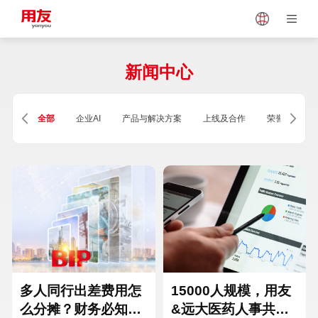
Japan
Vietnam
新闻中心
Singapore
Malaysia
全部
企业AI
产品与解决方案
上线及合作
荣誉及资质
Indonesia
Thailand
Europe
Turkey
Hungary
Mexico
多人同行出差费用怎
15000人规模，用友
么分摊？财务必知的
&远大医药人事共享