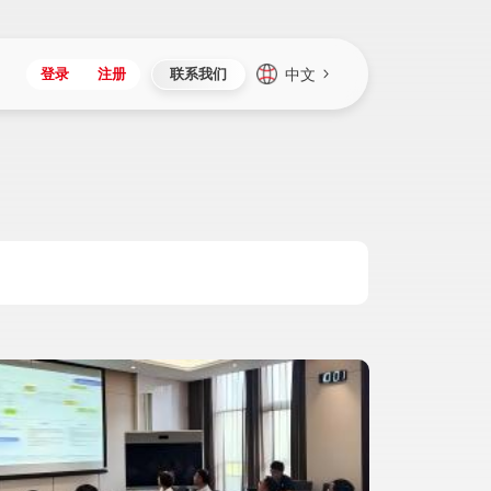
中文
登录
注册
联系我们
Japan
Vietnam
资讯与活动
iuap平台
成为合作伙伴
企业数据
Singapore
Malaysia
心
制造
新闻发布
智能平台
可持续产品与解决方案
数据服务
Indonesia
Thailand
者社区
研发
媒体报道
数据平台
数据安全与隐私
Europe
Turkey
生态定制平台
项目
资料中心
开发平台
社会影响力
Hungary
Mexico
资产
视频中心
云技术平台
人才发展
Hong Kong
Macau
协同
活动中心（日历）
应用平台
公司治理
Taiwan
Global
全球商业创新大会
连接平台
应用下载