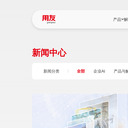
产品
解
YonBIP
行业解决
新闻中心
YonBIP（大型
消费品行
YonSuite（
服务
新闻分类
全部
企业AI
产品与
畅捷通（小微企
国资
iuap平台（数
农业
用友BIP超级版
医药
U9 Cloud（
医疗
交通公用
建筑