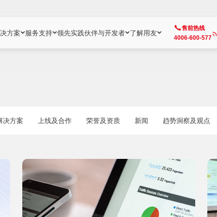
售前热线
决方案
服务支持
领先实践
伙伴与开发者
了解用友
4006-600-577
方案
社区
成为合作伙伴
企业AI
热点解决方案
公司信息
客户支持
开发者
业务领域
企业）
业
用户社区
地产
用友伙伴体系
企业AI
AI+全场景智能服务
了解用友
大型企业客户成功
用友开发者中
财务
成长型企业）
开发者社区
制造
ISV生态伙伴
YonGPT
用友BIP发布时刻
投资者关系
成长型企业客户成功
YonBIP开发
人力
解决方案
上线及合作
荣誉及资质
新闻
趋势洞察及观点
业）
会计家园
金融
专业服务伙伴
智友（YonMate）
用友BIP企业数智化套件
全球分支机构
帮助中心
YonMaker
供应链
智化底座）
摩天
教育
战略联盟伙伴
YonWork
全球化数智运营解决方案
加入用友
友户通
营销
iKM
政务
增值经销伙伴
YonCode
用友BIP国产替代
阳光经营
产品安全中心
采购
制造业云ERP）
烟草
算法备案中心
广信