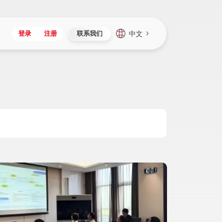
中文
登录
注册
联系我们
Japan
Vietnam
资讯与活动
iuap平台
成为合作伙伴
企业数据
Singapore
Malaysia
心
制造
新闻发布
智能平台
可持续产品与解决方案
数据服务
Indonesia
Thailand
者社区
研发
媒体报道
数据平台
数据安全与隐私
Europe
Turkey
生态定制平台
项目
资料中心
开发平台
社会影响力
Hungary
Mexico
资产
视频中心
云技术平台
人才发展
Hong Kong
Macau
协同
活动中心（日历）
应用平台
公司治理
Taiwan
Global
全球商业创新大会
连接平台
应用下载