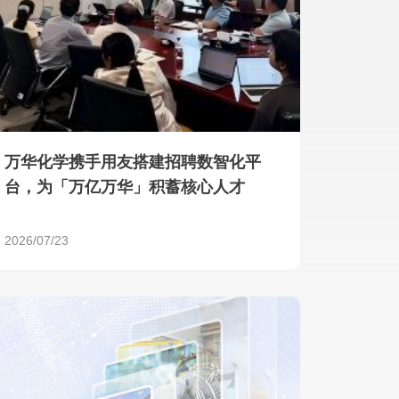
产品 >
万华化学携手用友搭建招聘数智化平
台，为「万亿万华」积蓄核心人才
2026/07/23