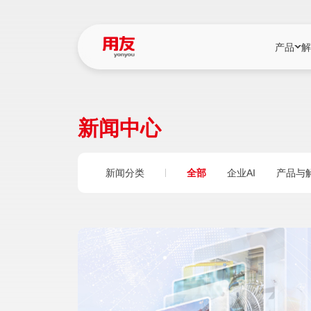
产品
解
YonBIP
行业解决
新闻中心
YonBIP（大型
消费品行
YonSuite（
服务
新闻分类
全部
企业AI
产品与
畅捷通（小微企
国资
iuap平台（数
农业
用友BIP超级版
医药
U9 Cloud（
医疗
交通公用
建筑