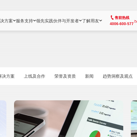
售前热线
决方案
服务支持
领先实践
伙伴与开发者
了解用友
4006-600-577
方案
社区
成为合作伙伴
企业AI
热点解决方案
公司信息
客户支持
开发者
业务领域
企业）
业
用户社区
地产
用友伙伴体系
企业AI
AI+全场景智能服务
了解用友
大型企业客户成功
用友开发者中
财务
成长型企业）
开发者社区
制造
ISV生态伙伴
YonGPT
用友BIP发布时刻
投资者关系
成长型企业客户成功
YonBIP开发
人力
解决方案
上线及合作
荣誉及资质
新闻
趋势洞察及观点
业）
会计家园
金融
专业服务伙伴
智友（YonMate）
用友BIP企业数智化套件
全球分支机构
帮助中心
YonMaker
供应链
智化底座）
摩天
教育
战略联盟伙伴
YonWork
全球化数智运营解决方案
加入用友
友户通
营销
iKM
政务
增值经销伙伴
YonCode
用友BIP国产替代
阳光经营
产品安全中心
采购
制造业云ERP）
烟草
算法备案中心
广信