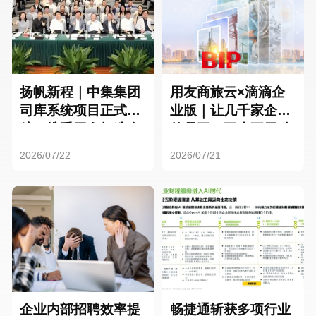
扬帆新程｜中集集团
用友商旅云×滴滴企
司库系统项目正式启
业版｜让几千家企业
航，携手用友打造全
的员工，再也不用贴
球化资金管理新标杆
发票了
2026/07/22
2026/07/21
企业内部招聘效率提
畅捷通斩获多项行业