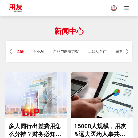
Japan
Vietnam
新闻中心
Singapore
Malaysia
全部
企业AI
产品与解决方案
上线及合作
荣誉及资质
Indonesia
Thailand
Europe
Turkey
Hungary
Mexico
多人同行出差费用怎
15000人规模，用友
么分摊？财务必知的
&远大医药人事共享