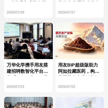
Hong Kong
Macau
3种处理方式及合规
及信息化系统建设全
要点
面启动
2026/07/29
2026/07/27
Taiwan
Global
万华化学携手用友搭
用友BIP超级版助力
建招聘数智化平台，
阿如拉藏医药，构建
为「万亿万华」积蓄
藏医药全产业链数智
核心人才
一体化平台
2026/07/23
2026/07/22