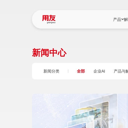
产品
解
YonBIP
行业解决
新闻中心
YonBIP（大型
消费品行
YonSuite（
服务
新闻分类
全部
企业AI
产品与
畅捷通（小微企
国资
iuap平台（数
农业
用友BIP超级版
医药
U9 Cloud（
医疗
交通公用
建筑