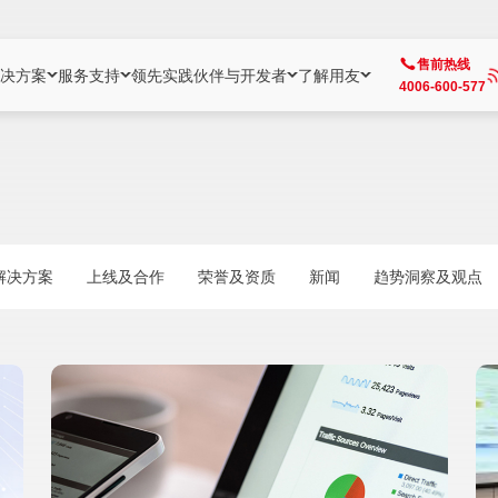
售前热线
决方案
服务支持
领先实践
伙伴与开发者
了解用友
4006-600-577
方案
社区
成为合作伙伴
企业AI
热点解决方案
公司信息
客户支持
开发者
业务领域
企业）
业
用户社区
地产
用友伙伴体系
企业AI
AI+全场景智能服务
了解用友
大型企业客户成功
用友开发者中
财务
成长型企业）
开发者社区
制造
ISV生态伙伴
YonGPT
用友BIP发布时刻
投资者关系
成长型企业客户成功
YonBIP开发
人力
解决方案
上线及合作
荣誉及资质
新闻
趋势洞察及观点
业）
会计家园
金融
专业服务伙伴
智友（YonMate）
用友BIP企业数智化套件
全球分支机构
帮助中心
YonMaker
供应链
智化底座）
摩天
教育
战略联盟伙伴
YonWork
全球化数智运营解决方案
加入用友
友户通
营销
iKM
政务
增值经销伙伴
YonCode
用友BIP国产替代
阳光经营
产品安全中心
采购
制造业云ERP）
烟草
算法备案中心
广信