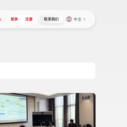
中文
登录
注册
联系我们
Japan
Vietnam
资讯与活动
iuap平台
成为合作伙伴
企业数据
Singapore
Malaysia
心
制造
新闻发布
智能平台
可持续产品与解决方案
数据服务
Indonesia
Thailand
者社区
研发
媒体报道
数据平台
数据安全与隐私
Europe
Turkey
生态定制平台
项目
资料中心
开发平台
社会影响力
Hungary
Mexico
资产
视频中心
云技术平台
人才发展
Hong Kong
Macau
协同
活动中心（日历）
应用平台
公司治理
Taiwan
Global
全球商业创新大会
连接平台
应用下载