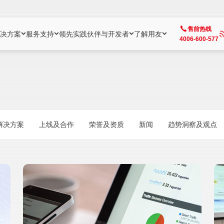
售前热线
决方案
服务支持
领先实践
伙伴与开发者
了解用友
4006-600-577
方案
社区
成为合作伙伴
企业AI
热点解决方案
公司信息
客户支持
开发者
业务领域
企业）
业
用户社区
地产
用友伙伴体系
企业AI
AI+全场景智能服务
了解用友
大型企业客户成功
用友开发者中
财务
成长型企业）
开发者社区
制造
ISV生态伙伴
YonGPT
用友BIP发布时刻
投资者关系
成长型企业客户成功
YonBIP开发
人力
解决方案
上线及合作
荣誉及资质
新闻
趋势洞察及观点
业）
会计家园
金融
专业服务伙伴
智友（YonMate）
用友BIP企业数智化套件
全球分支机构
帮助中心
YonMaker
供应链
智化底座）
摩天
教育
战略联盟伙伴
YonWork
全球化数智运营解决方案
加入用友
友户通
营销
iKM
政务
增值经销伙伴
YonCode
用友BIP国产替代
阳光经营
产品安全中心
采购
制造业云ERP）
烟草
算法备案中心
广信