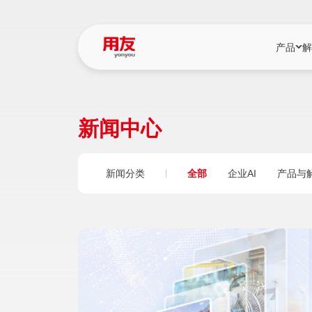
产品
解
YonBIP
行业解决
新闻中心
YonBIP（大型
消费品行
YonSuite（
服务
新闻分类
全部
企业AI
产品与
畅捷通（小微企
国资
iuap平台（数
农业
用友BIP超级版
医药
U9 Cloud（
医疗
交通公用
建筑