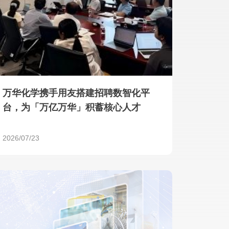
产品 >
万华化学携手用友搭建招聘数智化平
台，为「万亿万华」积蓄核心人才
2026/07/23