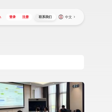
中文
登录
注册
联系我们
Japan
Vietnam
资讯与活动
iuap平台
成为合作伙伴
企业数据
Singapore
Malaysia
心
制造
新闻发布
智能平台
可持续产品与解决方案
数据服务
Indonesia
Thailand
者社区
研发
媒体报道
数据平台
数据安全与隐私
Europe
Turkey
生态定制平台
项目
资料中心
开发平台
社会影响力
Hungary
Mexico
资产
视频中心
云技术平台
人才发展
Hong Kong
Macau
协同
活动中心（日历）
应用平台
公司治理
Taiwan
Global
全球商业创新大会
连接平台
应用下载