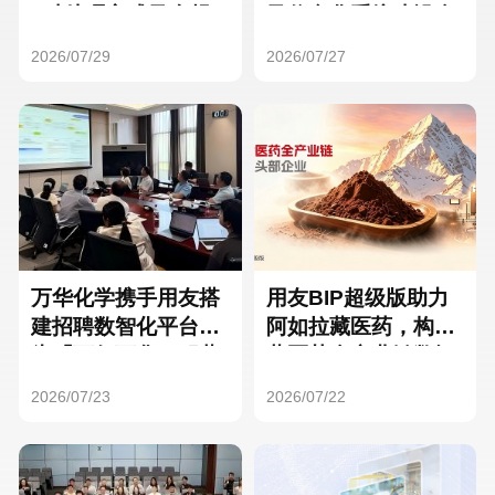
Hong Kong
Macau
3种处理方式及合规
及信息化系统建设全
要点
面启动
2026/07/29
2026/07/27
Taiwan
Global
万华化学携手用友搭
用友BIP超级版助力
建招聘数智化平台，
阿如拉藏医药，构建
为「万亿万华」积蓄
藏医药全产业链数智
核心人才
一体化平台
2026/07/23
2026/07/22