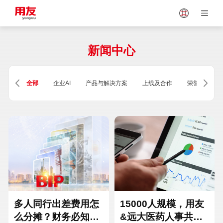
Japan
Vietnam
新闻中心
Singapore
Malaysia
全部
企业AI
产品与解决方案
上线及合作
荣誉及资质
Indonesia
Thailand
Europe
Turkey
Hungary
Mexico
多人同行出差费用怎
15000人规模，用友
么分摊？财务必知的
&远大医药人事共享