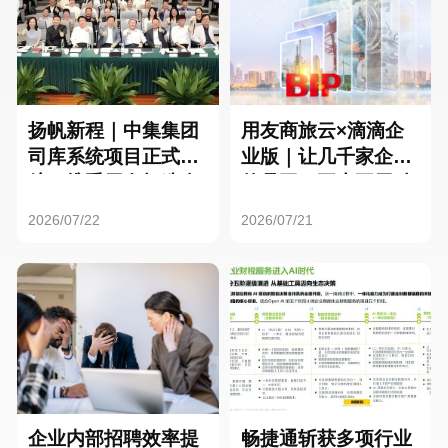
扬帆新程｜中集集团
用友商旅云×滴滴企
司库系统项目正式启
业版｜让几千家企业
航，携手用友打造全
的员工，再也不用贴
球化资金管理新标杆
发票了
2026/07/22
2026/07/21
企业内部招聘效率提
畅捷通斩获多项行业