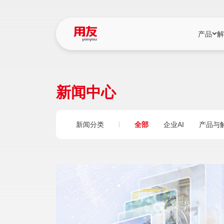
产品
解
YonBIP
行业解决
新闻中心
YonBIP（大型
消费品行
YonSuite（
服务
新闻分类
全部
企业AI
产品与
畅捷通（小微企
国资
iuap平台（数
农业
用友BIP超级版
医药
U9 Cloud（
医疗
交通公用
建筑