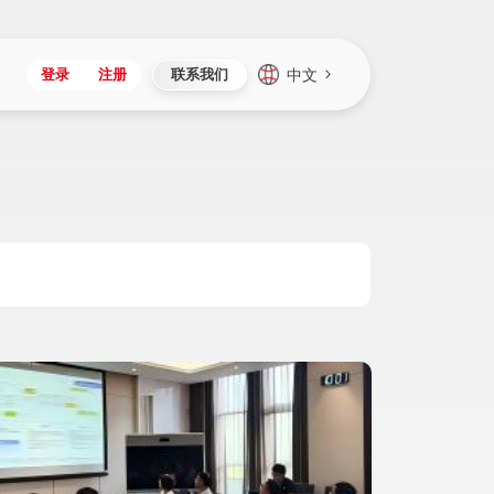
中文
登录
注册
联系我们
Japan
Vietnam
资讯与活动
iuap平台
成为合作伙伴
企业数据
Singapore
Malaysia
心
制造
新闻发布
智能平台
可持续产品与解决方案
数据服务
Indonesia
Thailand
者社区
研发
媒体报道
数据平台
数据安全与隐私
Europe
Turkey
生态定制平台
项目
资料中心
开发平台
社会影响力
Hungary
Mexico
资产
视频中心
云技术平台
人才发展
Hong Kong
Macau
协同
活动中心（日历）
应用平台
公司治理
Taiwan
Global
全球商业创新大会
连接平台
应用下载