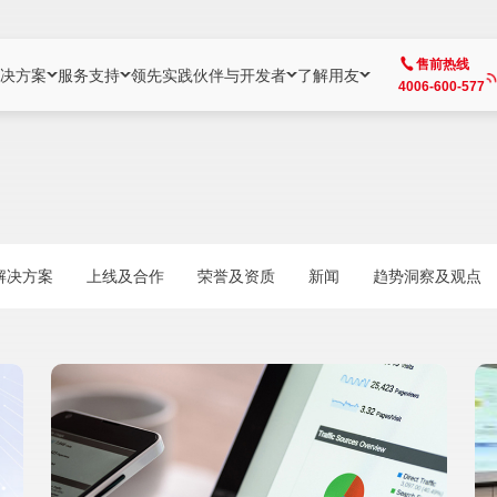
售前热线
决方案
服务支持
领先实践
伙伴与开发者
了解用友
4006-600-577
方案
社区
成为合作伙伴
企业AI
热点解决方案
公司信息
客户支持
开发者
业务领域
企业）
业
用户社区
地产
用友伙伴体系
企业AI
AI+全场景智能服务
了解用友
大型企业客户成功
用友开发者中
财务
成长型企业）
开发者社区
制造
ISV生态伙伴
YonGPT
用友BIP发布时刻
投资者关系
成长型企业客户成功
YonBIP开发
人力
解决方案
上线及合作
荣誉及资质
新闻
趋势洞察及观点
业）
会计家园
金融
专业服务伙伴
智友（YonMate）
用友BIP企业数智化套件
全球分支机构
帮助中心
YonMaker
供应链
智化底座）
摩天
教育
战略联盟伙伴
YonWork
全球化数智运营解决方案
加入用友
友户通
营销
iKM
政务
增值经销伙伴
YonCode
用友BIP国产替代
阳光经营
产品安全中心
采购
制造业云ERP）
烟草
算法备案中心
广信