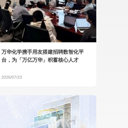
产品 >
万华化学携手用友搭建招聘数智化平
台，为「万亿万华」积蓄核心人才
2026/07/23